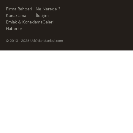
Firma Rehberi
Ne Nerede ?
Konaklama
İletişim
Emlak & Konaklama
Galeri
Haberler
© 2013 - 2026 Usk?darIstanbul.com