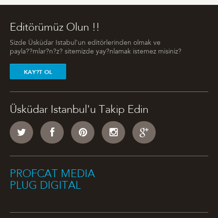
Editörümüz Olun !!
Sizde Üsküdar Istabul'un editörlerinden olmak ve
payla??mlar?n?z? sitemizde yay?nlamak istemez misiniz?
KAY?T OL
Üsküdar Istanbul'u Takip Edin
PROFCAT MEDIA
PLUG DIGITAL