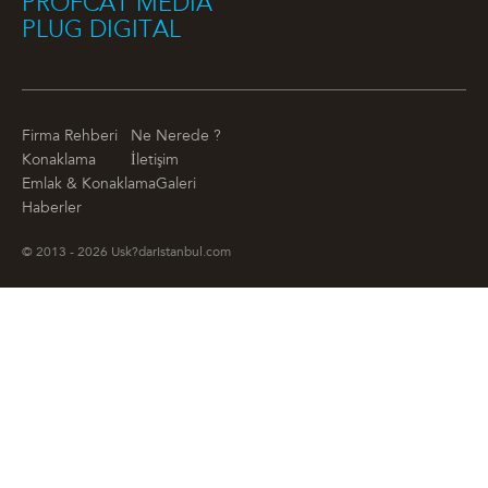
PROFCAT MEDIA
PLUG DIGITAL
Firma Rehberi
Ne Nerede ?
Konaklama
İletişim
Emlak & Konaklama
Galeri
Haberler
© 2013 - 2026 Usk?darIstanbul.com