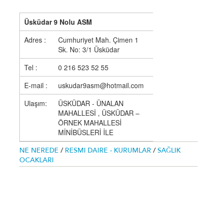
Üsküdar 9 Nolu ASM
Adres :
Cumhuriyet Mah. Çimen 1
Sk. No: 3/1 Üsküdar
Tel :
0 216 523 52 55
E-mail :
uskudar9asm@hotmail.com
Ulaşım:
ÜSKÜDAR - ÜNALAN
MAHALLESİ , ÜSKÜDAR –
ÖRNEK MAHALLESİ
MİNİBÜSLERİ İLE
NE NEREDE
/
RESMI DAIRE - KURUMLAR
/
SAĞLIK
OCAKLARI