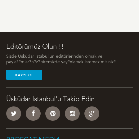
Editörümüz Olun !!
Sizde Üsküdar Istabul'un editörlerinden olmak ve
payla??mlar?n?z? sitemizde yay?nlamak istemez misiniz?
KAY?T OL
Üsküdar Istanbul'u Takip Edin