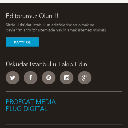
Editörümüz Olun !!
Sizde Üsküdar Istabul'un editörlerinden olmak ve
payla??mlar?n?z? sitemizde yay?nlamak istemez misiniz?
KAY?T OL
Üsküdar Istanbul'u Takip Edin
PROFCAT MEDIA
PLUG DIGITAL