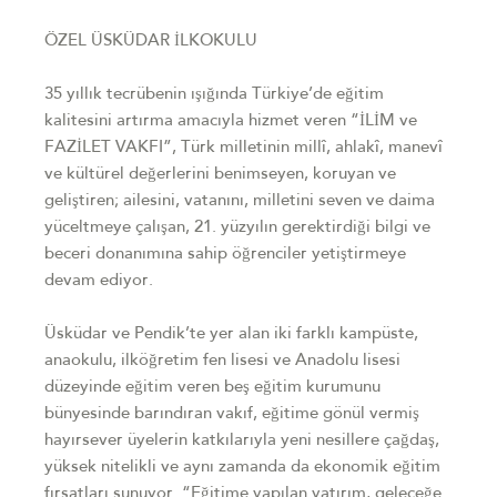
ÖZEL ÜSKÜDAR İLKOKULU
35 yıllık tecrübenin ışığında Türkiye’de eğitim
kalitesini artırma amacıyla hizmet veren “İLİM ve
FAZİLET VAKFI”, Türk milletinin millî, ahlakî, manevî
ve kültürel değerlerini benimseyen, koruyan ve
geliştiren; ailesini, vatanını, milletini seven ve daima
yüceltmeye çalışan, 21. yüzyılın gerektirdiği bilgi ve
beceri donanımına sahip öğrenciler yetiştirmeye
devam ediyor.
Üsküdar ve Pendik’te yer alan iki farklı kampüste,
anaokulu, ilköğretim fen lisesi ve Anadolu lisesi
düzeyinde eğitim veren beş eğitim kurumunu
bünyesinde barındıran vakıf, eğitime gönül vermiş
hayırsever üyelerin katkılarıyla yeni nesillere çağdaş,
yüksek nitelikli ve aynı zamanda da ekonomik eğitim
fırsatları sunuyor. “Eğitime yapılan yatırım, geleceğe