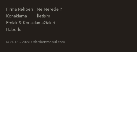
Firma Rehberi
Ne Nerede ?
Konaklama
İletişim
Emlak & Konaklama
Galeri
Haberler
© 2013 - 2026 Usk?darIstanbul.com