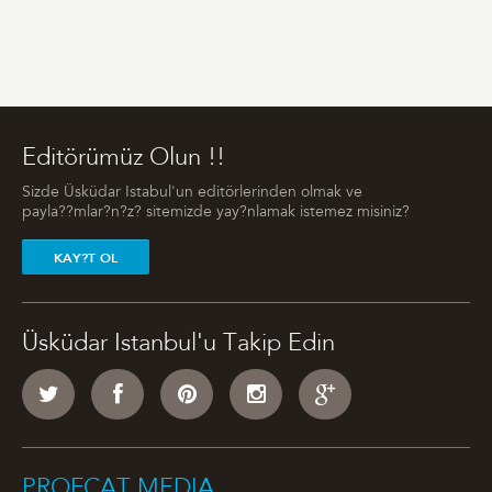
Editörümüz Olun !!
Sizde Üsküdar Istabul'un editörlerinden olmak ve
payla??mlar?n?z? sitemizde yay?nlamak istemez misiniz?
KAY?T OL
Üsküdar Istanbul'u Takip Edin
PROFCAT MEDIA