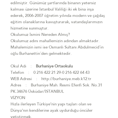
edilmiştir. Günümüz şartlarında binanın yetersiz
kalması üzerine İstanbul Valiliği iki ek bina inşa
ederek, 2006-2007 öğretim yılında modern ve çağdaş
eğitim olanaklarına kavuşturarak, vatandaşlarımızın
hizmetine sunmuştur.
Okulumuz İsmini Nereden Almış?
Okulumuz adını mahallemizin adından almaktadır.
Mahalemizin ismi ise Osmanlı Sultanı Abdulmecid´in
oğlu Burhanettin´den gelmektedir.
Okul Adı :
Burhaniye Ortaokulu
Telefon : 0 216 422 21 29-0 216 422 64 43
WEB Adresi : http://burhaniye.meb.k12.tr
Adres : Burhaniye Mah. Resmi Efenfi Sok. No.31
PK.34676 Üsküdar/İSTANBUL
VİZYON
Hızla ilerleyen Türkiye’nin yapı taşları olan ve
Dünya’nın kendilerine ayak uydurduğu öncüler
yetiştirmek.