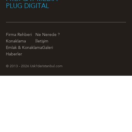
PLUG DIGITAL
Firma Rehberi
Ne Nerede ?
Konaklama
İletişim
Emlak & Konaklama
Galeri
Haberler
© 2013 - 2026 Usk?darIstanbul.com