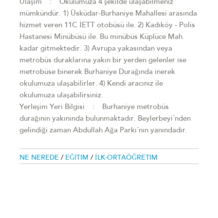
Ulaşım : Okulumuza 4 şekilde ulaşabilmeniz
mümkündür. 1) Üsküdar-Burhaniye Mahallesi arasında
hizmet veren 11C İETT otobüsü ile. 2) Kadıköy - Polis
Hastanesi Minübüsü ile. Bu minübüs Küplüce Mah.
kadar gitmektedir. 3) Avrupa yakasından veya
metrobüs duraklarına yakın bir yerden gelenler ise
metrobüse binerek Burhaniye Durağında inerek
okulumuza ulaşabilirler. 4) Kendi aracınız ile
okulumuza ulaşabilirsiniz.
Yerleşim Yeri Bilgisi : Burhaniye metrobüs
durağının yakınında bulunmaktadır. Beylerbeyi´nden
gelindiği zaman Abdullah Ağa Parkı´nın yanındadır.
NE NEREDE
/
EĞITIM
/
İLK-ORTAÖĞRETIM