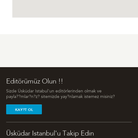
Editörümüz Olun !!
Sizde Üsküdar Istabul'un editörlerinden olmak ve
payla??mlar?n?z? sitemizde yay?nlamak istemez misiniz?
KAY?T OL
Üsküdar Istanbul'u Takip Edin