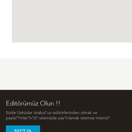
Editörümüz Olun !!
Sizde Üsküdar Istabul'un editörlerinden olmak ve
payla??mlar?n?z? sitemizde yay?nlamak istemez misiniz?
KAY?T OL