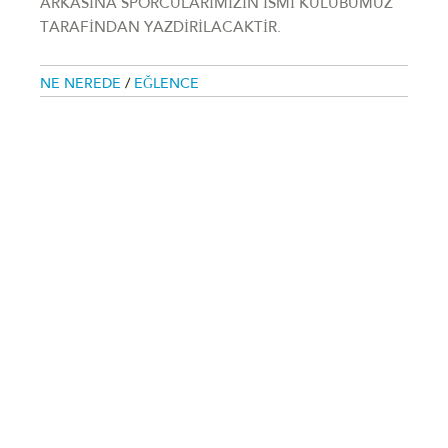
ARKASİNA SPORCULARİMİZİN İSMİ KULÜBÜMÜZ
TARAFİNDAN YAZDİRİLACAKTİR.
NE NEREDE
/
EĞLENCE