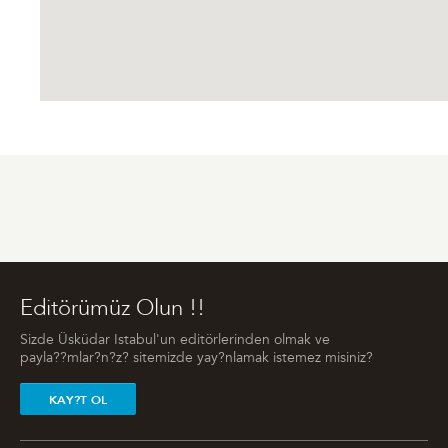
Editörümüz Olun !!
Sizde Üsküdar Istabul'un editörlerinden olmak ve
payla??mlar?n?z? sitemizde yay?nlamak istemez misiniz?
KAY?T OL