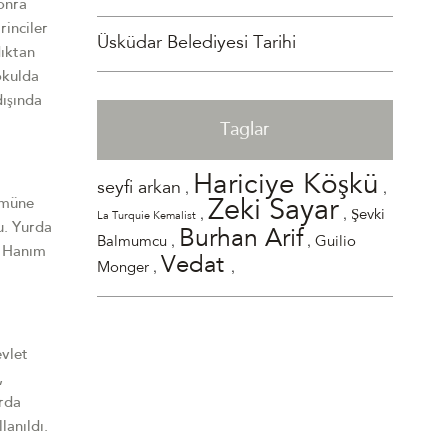
onra
rinciler
Üsküdar Belediyesi Tarihi
dıktan
okulda
dışında
Taglar
Hariciye Köşkü
,
,
seyfi arkan
ümüne
Zeki Sayar
,
,
Şevki
La Turquie Kemalist
u. Yurda
Burhan Arif
,
,
Balmumcu
Guilio
n Hanım
Vedat
,
,
Monger
evlet
,
arda
lanıldı.