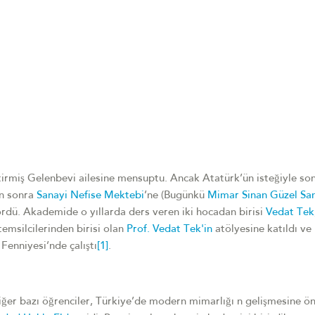
irmiş Gelenbevi ailesine mensuptu. Ancak Atatürk’ün isteğiyle so
en sonra
Sanayi Nefise Mektebi
’ne (Bugünkü
Mimar Sinan Güzel San
dü. Akademide o yıllarda ders veren iki hocadan birisi
Vedat Tek
temsilcilerinden birisi olan
Prof. Vedat Tek'in
atölyesine katıldı ve
 Fenniyesi’nde çalıştı
[1]
.
iğer bazı öğrenciler, Türkiye’de modern mimarlığı n gelişmesine ö