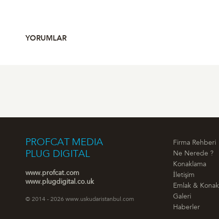
YORUMLAR
PROFCAT MEDIA
Firma Rehberi
PLUG DIGITAL
Ne Nerede ?
Konaklama
www.profcat.com
İletişim
www.plugdigital.co.uk
Emlak & Kona
Galeri
© 2014 - 2026 www.uskudaristanbul.com
Haberler