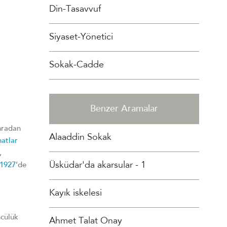
Din-Tasavvuf
Siyaset-Yönetici
Sokak-Cadde
Benzer Aramalar
nradan
Alaaddin Sokak
atlar
,
Üsküdar'da akarsular - 1
1927
’de
Kayık iskelesi
ncülük
Ahmet Talat Onay