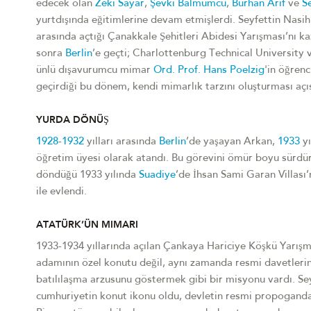
edecek olan
Zeki Sayar
,
Şevki Balmumcu
,
Burhan Arif
ve
S
yurtdışında eğitimlerine devam etmişlerdi. Seyfettin Nasih
arasında açtığı Çanakkale Şehitleri Abidesi Yarışması’nı ka
sonra
Berlin
’e geçti; Charlottenburg Technical University
ünlü dışavurumcu mimar
Ord. Prof. Hans Poelzig
'in öğrenc
geçirdiği bu dönem, kendi mimarlık tarzını oluşturması aç
YURDA DÖNÜŞ
1928
-
1932
yılları arasında
Berlin
’de yaşayan Arkan,
1933
yı
öğretim üyesi olarak atandı. Bu görevini ömür boyu sürdür
döndüğü 1933 yılında
Suadiye
’de İhsan Sami Garan Villası
ile evlendi.
ATATÜRK’ÜN MIMARI
1933-1934 yıllarında açılan Çankaya Hariciye Köşkü Yarışmas
adamının özel konutu değil, aynı zamanda resmi davetlerin 
batılılaşma arzusunu göstermek gibi bir misyonu vardı. Se
cumhuriyetin konut ikonu oldu, devletin resmi propoganda d