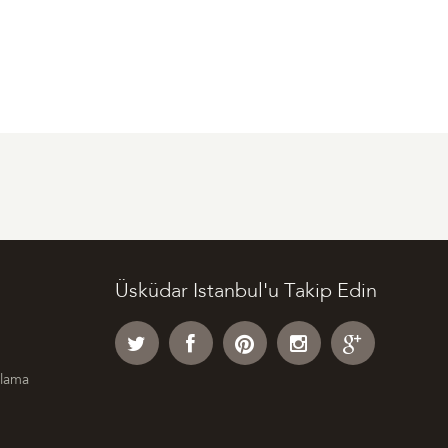
Üsküdar Istanbul'u Takip Edin
klama