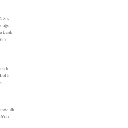
4-35,
rlüğü
merbank
ının
erdi.
betti,
,
ında ilk
56’da