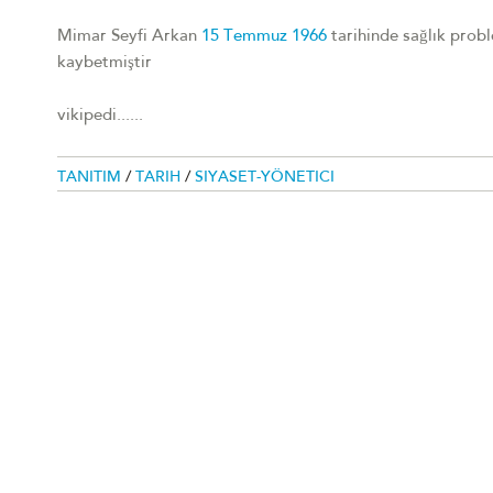
Mimar Seyfi Arkan
15 Temmuz
1966
tarihinde sağlık probl
kaybetmiştir
vikipedi......
TANITIM
/
TARIH
/
SIYASET-YÖNETICI