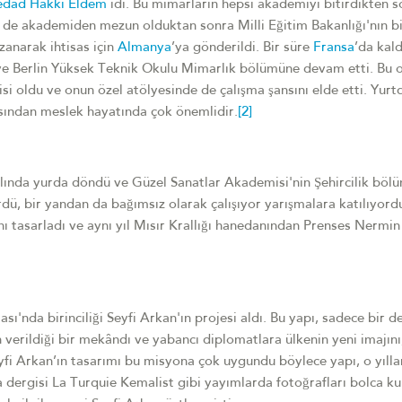
edad Hakkı Eldem
idi. Bu mimarların hepsi akademiyi bitirdikten s
 de akademiden mezun olduktan sonra Milli Eğitim Bakanlığı'nın bi
zanarak ihtisas için
Almanya
’ya gönderildi. Bir süre
Fransa
’da kal
 ve Berlin Yüksek Teknik Okulu Mimarlık bölümüne devam etti. Bu 
isi oldu ve onun özel atölyesinde de çalışma şansını elde etti. Yurt
ısından meslek hayatında çok önemlidir.
[2]
lında yurda döndü ve Güzel Sanatlar Akademisi'nin Şehircilik böl
dü, bir yandan da bağımsız olarak çalışıyor yarışmalara katılıyord
’nı tasarladı ve aynı yıl Mısır Krallığı hanedanından Prenses Nermi
ı'nda birinciliği Seyfi Arkan'ın projesi aldı. Bu yapı, sadece bir d
verildiği bir mekândı ve yabancı diplomatlara ülkenin yeni imajını
yfi Arkan’ın tasarımı bu misyona çok uygundu böylece yapı, o yıll
ergisi La Turquie Kemalist gibi yayımlarda fotoğrafları bolca kul