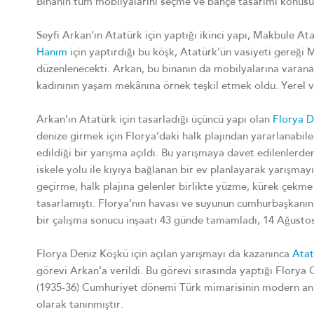
Binanın tüm mobilyalarını seçme ve bahçe tasarımı konusuy
Seyfi Arkan’ın Atatürk için yaptığı ikinci yapı, Makbule At
Hanım
için yaptırdığı bu köşk, Atatürk’ün vasiyeti gereğ
düzenlenecekti. Arkan, bu binanın da mobilyalarına varana
kadınının yaşam mekânına örnek teşkil etmek oldu. Yerel ve 
Arkan’ın Atatürk için tasarladığı üçüncü yapı olan
Florya D
denize girmek için Florya’daki halk plajından yararlanabile
edildiği bir yarışma açıldı. Bu yarışmaya davet edilenlerde
iskele yolu ile kıyıya bağlanan bir ev planlayarak yarışmay
geçirme, halk plajına gelenler birlikte yüzme, kürek çekme g
tasarlamıştı. Florya’nın havası ve suyunun cumhurbaşkanın
bir çalışma sonucu inşaatı 43 günde tamamladı, 14 Ağusto
Florya Deniz Köşkü için açılan yarışmayı da kazanınca
Atat
görevi Arkan’a verildi. Bu görevi sırasında yaptığı Florya 
(1935-36) Cumhuriyet dönemi Türk mimarisinin modern anlam
olarak tanınmıştır.