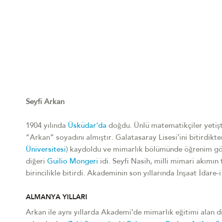
Seyfi Arkan
1904 yılında
Üsküdar'da
doğdu. Ünlü matematikçiler yetişt
“Arkan” soyadını almıştır. Galatasaray Lisesi’ini bitirdikt
Üniversitesi
) kaydoldu ve mimarlık bölümünde öğrenim gör
diğeri
Guilio Mongeri
idi. Seyfi Nasih, milli mimari akımın 
birincilikle bitirdi. Akademinin son yıllarında İnşaat İdare-i
ALMANYA YILLARI
Arkan ile aynı yıllarda Akademi’de mimarlık eğitimi alan d