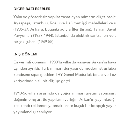
DIĞER BAZI ESERLERI
Yalın ve gösterişsiz yapılar tasarlayan mimarın diğer proje
Ayaspaşa, İstanbul), Kozlu ve Üzülmez işçi mahalleleri ve 
(1935-37, Ankara, bugünki adıyla İller Binası), Tahran Büyü
Pavyonları (1937-1944), İstanbul’da elektrik santralleri ve
birçok şubesi (1949-55)
İNIŞ DÖNEMI
En verimli dönemini 1930’lu yıllarda yaşayan Arkan’ın hayat
Eşinden ayrıldı, Türk mimari dünyasında modernist üslubun
kendisine sipariş edilen THY Genel Müdürlük binası ve Tozko
kariyerinde hızlı bir düşüşe geçti.
1940-56 yılları arasında da yoğun mimari üretim yapmasın
değinilmemiştir. Bu yapıların varlığını Arkan’ın yayımlad
kez kendi reklamını yapmak üzere küçük bir kitapçık yayıml
yayımlandığı sanılıyor.