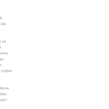
ak
Türk
ı ve
t
duran,
içe
pı
k yoğun
ndirme
kleri
marı’