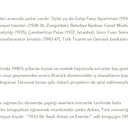
leri arasında şunlar vardır: Üçler ya da Galip Fesçi Apartmanı (193
sosyal tesisleri (1934-36, Zonguldak), Belediye Bankası Genel Müdü
kelçiliği (1935), Çemberlitaş Palas (1937, İstanbul), İzmir Fuarı Sü
 transfarmatör binaları (1943-47), Türk Ticaret ve Osmanlı bankalar
ında 1940’lı yıllarda kişisel ve meslek hayatında sorunlar baş göst
 inişe geçmesinden sonra Atatürk dönemindeki iş olanaklarını kay
paran Terminal binası gibi itibarlı projelerin de iptal edilmesiyle
a rağmen bu dönemde yaptığı eserlere mimarlık tarihinde fazla
ığı bir kitapçıktan öğrenmek mümkündür çünkü Arkan, Türk mimarlığ
ayan kişidir. “1933-56: Seyfi Arkan ve Eserleri” adlı kitapçığın 19