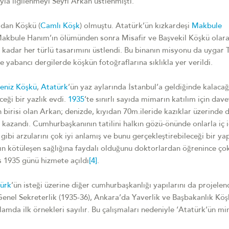
la ilgilenmeyi Seyfi Arkan üstlenmişti.
adan Köşkü (
Camlı Köşk
) olmuştu. Atatürk’ün kızkardeşi
Makbule
i Makbule Hanım’ın ölümünden sonra Misafir ve Başvekil Köşkü olar
 kadar her türlü tasarımını üstlendi. Bu binanın misyonu da uygar 
yabancı dergilerde köşkün fotoğraflarına sıklıkla yer verildi.
eniz Köşkü
,
Atatürk
’ün yaz aylarında İstanbul’a geldiğinde kalacağ
ceği bir yazlık evdi.
1935
’te sınırlı sayıda mimarın katılım için dave
n birisi olan Arkan; denizde, kıyıdan 70m.ileride kazıklar üzerinde 
ı kazandı. Cumhurbaşkanının tatilini halkın gözü-önünde onlarla iç 
ibi arzularını çok iyi anlamış ve bunu gerçekleştirebileceği bir ya
ın kötüleşen sağlığına faydalı olduğunu doktorlardan öğrenince ço
s 1935 günü hizmete açıldı
[4]
.
ürk
’ün isteği üzerine diğer cumhurbaşkanlığı yapılarını da projele
Genel Sekreterlik (1935-36), Ankara’da Yaverlik ve Başbakanlık Köş
da ilk örnekleri sayılır. Bu çalışmaları nedeniyle ‘Atatürk’ün mi