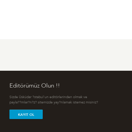
Editörümüz Olun !!
Sizde Üsküdar ?stabul'un editörlerinden olmak ve
payla??mlar?n?z? sitemizde yay?nlamak istemez misiniz?
KAYIT OL