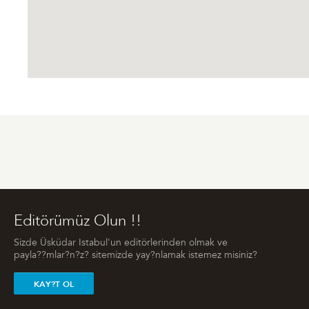
Editörümüz Olun !!
Sizde Üsküdar Istabul'un editörlerinden olmak ve
payla??mlar?n?z? sitemizde yay?nlamak istemez misiniz?
KAY?T OL