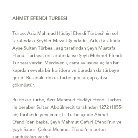
AHMET EFENDİ TÜRBESİ
Türbe, Aziz Mahmud Hüdâyî Efendi Türbesi'nin sol
tarafındaki Şeyhler Mezarlığı'ndadır. Arka tarafında
Ayşe Sultan Türbesi, sağ tarafından Şeyh Mustafa
Efendi Türbesi, ön tarafında ise Şeyh Mehmet Efendi
Türbesi vardır. Merdivenli, cami avlusuna açılan bir
kapıdan evvela bir koridora ve buradan da türbeye
girilir. Buradaki dokuz türbe gibi, ahşap çatısı
çökmüştür.
Bu dokuz türbe, Aziz Mahmud Hüdâyî Efendi Türbesi
ile beraber Sultan Abdülmecit tarafından 1272 (1855-
56) tarihinde yenilenmişti. Türbe içinde Ahmet
Efendi'den başka, Şeyh Mahmut Gafurî Efendi'nin ve
Şeyh Saburî Çelebi Mehmet Efendi'nin beton
sandukaları vardır.