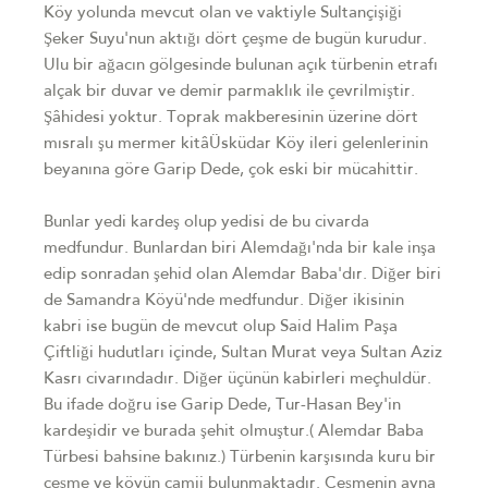
Köy yolunda mevcut olan ve vaktiyle Sultançişiği
Şeker Suyu'nun aktığı dört çeşme de bugün kurudur.
Ulu bir ağacın gölgesinde bulunan açık türbenin etrafı
alçak bir duvar ve demir parmaklık ile çevrilmiştir.
Şâhidesi yoktur. Toprak makberesinin üzerine dört
mısralı şu mermer kitâÜsküdar Köy ileri gelenlerinin
beyanına göre Garip Dede, çok eski bir mücahittir.
Bunlar yedi kardeş olup yedisi de bu civarda
medfundur. Bunlardan biri Alemdağı'nda bir kale inşa
edip sonradan şehid olan Alemdar Baba'dır. Diğer biri
de Samandra Köyü'nde medfundur. Diğer ikisinin
kabri ise bugün de mevcut olup Said Halim Paşa
Çiftliği hudutları içinde, Sultan Murat veya Sultan Aziz
Kasrı civarındadır. Diğer üçünün kabirleri meçhuldür.
Bu ifade doğru ise Garip Dede, Tur-Hasan Bey'in
kardeşidir ve burada şehit olmuştur.( Alemdar Baba
Türbesi bahsine bakınız.) Türbenin karşısında kuru bir
çeşme ve köyün camii bulunmaktadır. Çeşmenin ayna