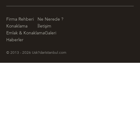
Firma Rehberi
Ne Nerede ?
Konaklama
İletişim
Emlak & Konaklama
Galeri
Haberler
© 2013 - 2026 Usk?darIstanbul.com