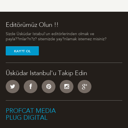
Editörümüz Olun !!
Sizde Üsküdar Istabul'un editörlerinden olmak ve
payla??mlar?n?z? sitemizde yay?nlamak istemez misiniz?
KAY?T OL
Üsküdar Istanbul'u Takip Edin
PROFCAT MEDIA
PLUG DIGITAL