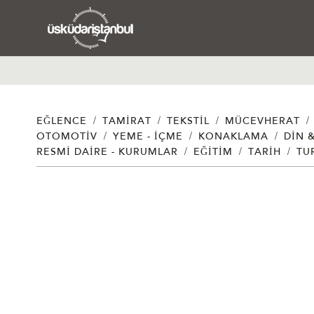
/
/
/
/
EĞLENCE
TAMIRAT
TEKSTIL
MÜCEVHERAT
/
/
/
OTOMOTIV
YEME - İÇME
KONAKLAMA
DIN 
/
/
/
RESMI DAIRE - KURUMLAR
EĞITIM
TARIH
TU