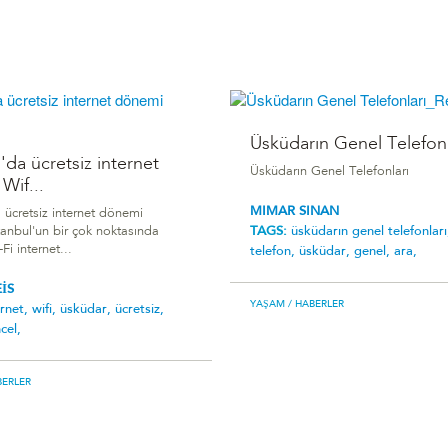
Üsküdarın Genel Telefonl
'da ücretsiz internet
Üsküdarın Genel Telefonları
Wif...
MIMAR SINAN
 ücretsiz internet dönemi
TAGS:
üsküdarın genel telefonlar
tanbul'un bir çok noktasında
Fi internet...
telefon,
üsküdar,
genel,
ara,
İS
YAŞAM
/ HABERLER
ernet,
wifi,
üsküdar,
ücretsiz,
cel,
BERLER