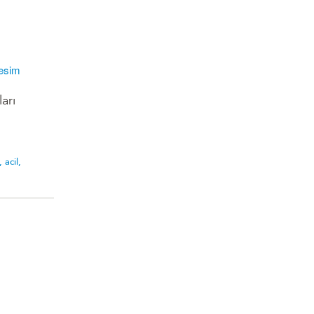
arı
ı,
acil,