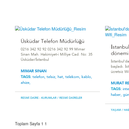
Üsküdar Telefon Müdürlüğü
İstanbul
0216 342 92 92 0216 342 92 99 Mimar
dönemi 
Sinan Mah. Hakimiyet-i Milliye Cad. No: 35
Üsküdar/İstanbul
İstanbul'da
başladı. İs
MIMAR SINAN
ücretsiz Wi-
TAGS:
telefon,
telsiz,
hat,
telekom,
kablo,
ahize,
MURAT RE
TAGS:
int
haber,
gün
RESMI DAIRE - KURUMLAR
/ RESMI DAIRELER
YAŞAM
/ HA
Toplam Sayfa 1
1