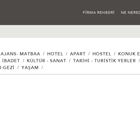
FIRMA REHBERI
NE NERE
/
/
/
/
AJANS- MATBAA
HOTEL
APART
HOSTEL
KONUK E
/
/
& İBADET
KÜLTÜR - SANAT
TARIHI - TURISTIK YERLER
/
/
R-GEZI
YAŞAM