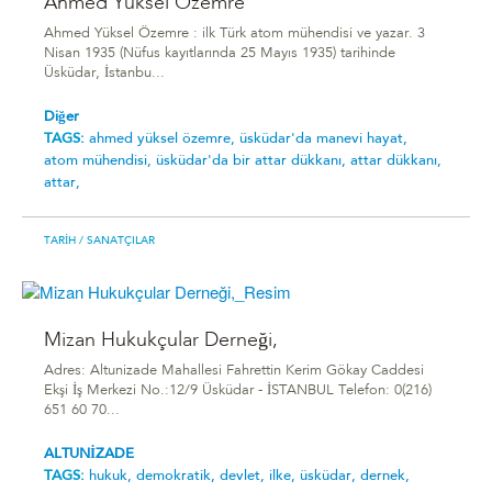
Ahmed Yüksel Özemre
Ahmed Yüksel Özemre : ilk Türk atom mühendisi ve yazar. 3
Nisan 1935 (Nüfus kayıtlarında 25 Mayıs 1935) tarihinde
Üsküdar, İstanbu...
Diğer
TAGS:
ahmed yüksel özemre,
üsküdar'da manevi hayat,
atom mühendisi,
üsküdar'da bir attar dükkanı,
attar dükkanı,
attar,
TARIH
/ SANATÇILAR
Mizan Hukukçular Derneği,
Adres: Altunizade Mahallesi Fahrettin Kerim Gökay Caddesi
Ekşi İş Merkezi No.:12/9 Üsküdar - İSTANBUL Telefon: 0(216)
651 60 70...
ALTUNİZADE
TAGS:
hukuk,
demokratik,
devlet,
ilke,
üsküdar,
dernek,