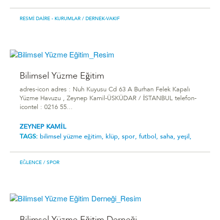
RESMI DAIRE - KURUMLAR
/ DERNEK-VAKIF
Bilimsel Yüzme Eğitim
adres-icon adres : Nuh Kuyusu Cd 63 A Burhan Felek Kapalı
Yüzme Havuzu , Zeynep Kamil-ÜSKÜDAR / İSTANBUL telefon-
icontel : 0216 55...
ZEYNEP KAMİL
TAGS:
bilimsel yüzme eğitim,
klüp,
spor,
futbol,
saha,
yeşil,
EĞLENCE
/ SPOR