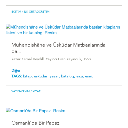
EĞITIM
/ İLK-ORTAÖĞRETIM
Mühendishâne ve Üsküdar Matbaalarında
ba...
Yazar Kemal Beydilli Yayıncı Eren Yayıncılık, 1997
Diğer
TAGS:
kitap,
üsküdar,
yazar,
katalog,
yazı,
eser,
YAYIN-YAYIM
/ KITAP
Osmanlı'da Bir Papaz