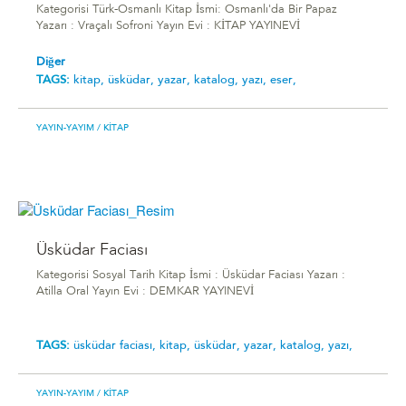
Kategorisi Türk-Osmanlı Kitap İsmi: Osmanlı'da Bir Papaz
Yazarı : Vraçalı Sofroni Yayın Evi : KİTAP YAYINEVİ
Diğer
TAGS:
kitap,
üsküdar,
yazar,
katalog,
yazı,
eser,
YAYIN-YAYIM
/ KITAP
Üsküdar Faciası
Kategorisi Sosyal Tarih Kitap İsmi : Üsküdar Faciası Yazarı :
Atilla Oral Yayın Evi : DEMKAR YAYINEVİ
TAGS:
üsküdar faciası,
kitap,
üsküdar,
yazar,
katalog,
yazı,
YAYIN-YAYIM
/ KITAP