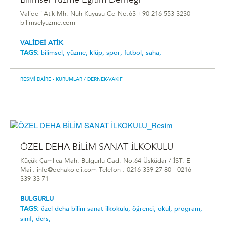
Bilimsel Yüzme Eğitim Derneği
Valide-i Atik Mh. Nuh Kuyusu Cd No:63 +90 216 553 3230
bilimselyuzme.com
VALİDEİ ATİK
TAGS:
bilimsel,
yüzme,
klüp,
spor,
futbol,
saha,
RESMI DAIRE - KURUMLAR
/ DERNEK-VAKIF
ÖZEL DEHA BİLİM SANAT İLKOKULU
Küçük Çamlıca Mah. Bulgurlu Cad. No:64 Üsküdar / İST. E-
Mail: info@dehakoleji.com Telefon : 0216 339 27 80 - 0216
339 33 71
BULGURLU
TAGS:
özel deha bi̇li̇m sanat i̇lkokulu,
öğrenci,
okul,
program,
sınıf,
ders,