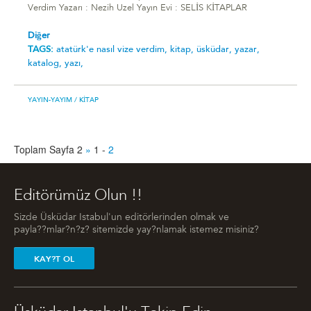
Verdim Yazarı : Nezih Uzel Yayın Evi : SELİS KİTAPLAR
Diğer
TAGS:
atatürk'e nasıl vize verdim,
kitap,
üsküdar,
yazar,
katalog,
yazı,
YAYIN-YAYIM
/ KITAP
Toplam Sayfa 2
»
1
-
2
Editörümüz Olun !!
Sizde Üsküdar Istabul'un editörlerinden olmak ve
payla??mlar?n?z? sitemizde yay?nlamak istemez misiniz?
KAY?T OL