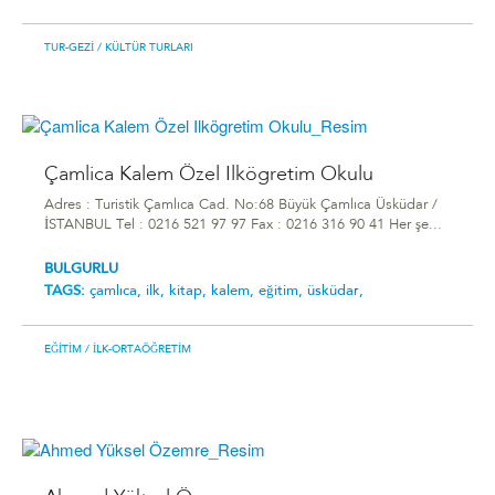
TUR-GEZI
/ KÜLTÜR TURLARI
Çamlica Kalem Özel Ilkögretim Okulu
Adres : Turistik Çamlıca Cad. No:68 Büyük Çamlıca Üsküdar /
İSTANBUL Tel : 0216 521 97 97 Fax : 0216 316 90 41 Her şe...
BULGURLU
TAGS:
çamlıca,
ilk,
kitap,
kalem,
eğitim,
üsküdar,
EĞITIM
/ İLK-ORTAÖĞRETIM