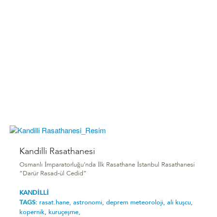
Kandilli Rasathanesi
Osmanlı İmparatorluğu’nda İlk Rasathane İstanbul Rasathanesi
“Darür Rasad-ül Cedid”
KANDİLLİ
TAGS:
rasat.hane,
astronomi,
deprem meteoroloji,
ali kuşcu,
kopernik,
kuruçeşme,