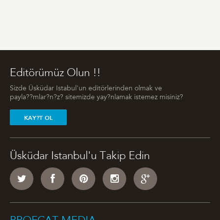
Editörümüz Olun !!
Sizde Üsküdar Istabul'un editörlerinden olmak ve
payla??mlar?n?z? sitemizde yay?nlamak istemez misiniz?
KAY?T OL
Üsküdar Istanbul'u Takip Edin