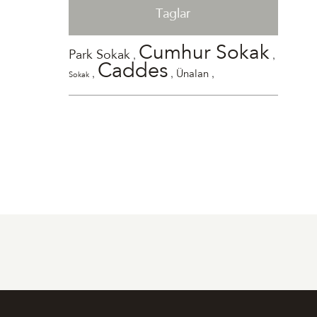
Taglar
Cumhur Sokak
,
,
Park Sokak
Caddes
,
,
,
Ünalan
Sokak