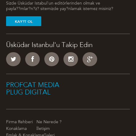
Sizde Üsküdar Istabul'un editörlerinden olmak ve
payla??mlar?n?z? sitemizde yay?nlamak istemez misiniz?
KAY?T OL
Üsküdar Istanbul'u Takip Edin
PROFCAT MEDIA
PLUG DIGITAL
Firma Rehberi
Ne Nerede ?
Konaklama
İletişim
Emlak & Konaklama
Galeri