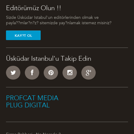
Editörümüz Olun !!
Sizde Üsküdar Istabul'un editörlerinden olmak ve
payla??mlar?n?z? sitemizde yay?nlamak istemez misiniz?
KAY?T OL
Üsküdar Istanbul'u Takip Edin
PROFCAT MEDIA
PLUG DIGITAL