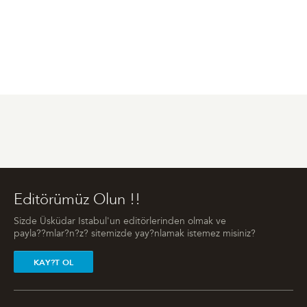
Editörümüz Olun !!
Sizde Üsküdar Istabul'un editörlerinden olmak ve
payla??mlar?n?z? sitemizde yay?nlamak istemez misiniz?
KAY?T OL