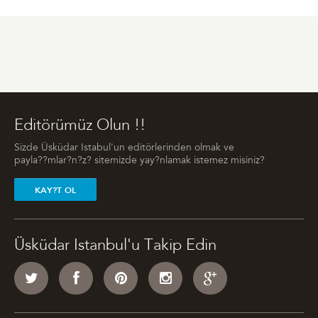
Editörümüz Olun !!
Sizde Üsküdar Istabul'un editörlerinden olmak ve
payla??mlar?n?z? sitemizde yay?nlamak istemez misiniz?
KAY?T OL
Üsküdar Istanbul'u Takip Edin