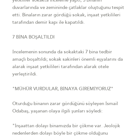
yetkililer sokakta inceleme yaptı; 3 binanın
duvarlarında ve zemininde çatlaklar oluştuğunu tespit
etti. Binaların zarar gördüğü sokak, inşaat yetkilileri
tarafından demir kapı ile kapatıldı.
7 BİNA BOŞALTILDI
İncelemenin sonunda da sokaktaki 7 bina tedbir
amaçlı boşaltıldı; sokak sakinleri önemli eşyalarını da
alarak inşaat yetkilileri tarafından alarak otele
yerleştirildi.
"MÜHÜR VURDULAR, BİNAYA GİREMİYORUZ"
Oturduğu binanın zarar gördüğünü söyleyen İsmail
Odabaş, yaşanan olaya ilgili şunları söyledi:
"İnşaattan dolayı binamızda bir çökme var. Jeolojik
nedenlerden dolayı böyle bir çökme olduğunu