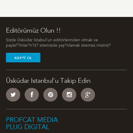
Editörümüz Olun !!
Sizde Üsküdar Istabul'un editörlerinden olmak ve
payla??mlar?n?z? sitemizde yay?nlamak istemez misiniz?
KAY?T OL
Üsküdar Istanbul'u Takip Edin
PROFCAT MEDIA
PLUG DIGITAL