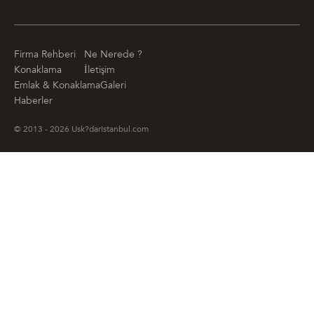
Firma Rehberi
Ne Nerede ?
Konaklama
İletişim
Emlak & Konaklama
Galeri
Haberler
© 2013 - 2026 Usk?darIstanbul.com