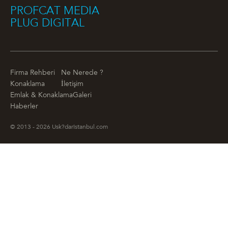
PROFCAT MEDIA
PLUG DIGITAL
Firma Rehberi
Ne Nerede ?
Konaklama
İletişim
Emlak & Konaklama
Galeri
Haberler
© 2013 - 2026 Usk?darIstanbul.com