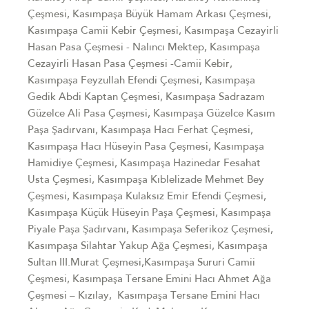
Çeşmesi, Kasımpaşa Büyük Hamam Arkası Çeşmesi,
Kasımpaşa Camii Kebir Çeşmesi, Kasımpaşa Cezayirli
Hasan Pasa Çeşmesi - Nalıncı Mektep, Kasımpaşa
Cezayirli Hasan Pasa Çeşmesi -Camii Kebir,
Kasımpaşa Feyzullah Efendi Çeşmesi, Kasımpaşa
Gedik Abdi Kaptan Çeşmesi, Kasımpaşa Sadrazam
Güzelce Ali Pasa Çeşmesi, Kasımpaşa Güzelce Kasım
Paşa Şadırvanı, Kasımpaşa Hacı Ferhat Çeşmesi,
Kasımpaşa Hacı Hüseyin Pasa Çeşmesi, Kasımpaşa
Hamidiye Çeşmesi, Kasımpaşa Hazinedar Fesahat
Usta Çeşmesi, Kasımpaşa Kıblelizade Mehmet Bey
Çeşmesi, Kasımpaşa Kulaksız Emir Efendi Çeşmesi,
Kasımpaşa Küçük Hüseyin Paşa Çeşmesi, Kasımpaşa
Piyale Paşa Şadırvanı, Kasımpaşa Seferikoz Çeşmesi,
Kasımpaşa Silahtar Yakup Ağa Çeşmesi, Kasımpaşa
Sultan III.Murat Çeşmesi,Kasımpaşa Sururi Camii
Çeşmesi, Kasımpaşa Tersane Emini Hacı Ahmet Ağa
Çeşmesi – Kızılay, Kasımpaşa Tersane Emini Hacı