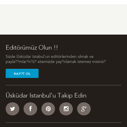
Editörümüz Olun !!
Sizde Üsküdar Istabul'un editörlerinden olmak ve
payla??mlar?n?z? sitemizde yay?nlamak istemez misiniz?
KAY?T OL
Üsküdar Istanbul'u Takip Edin