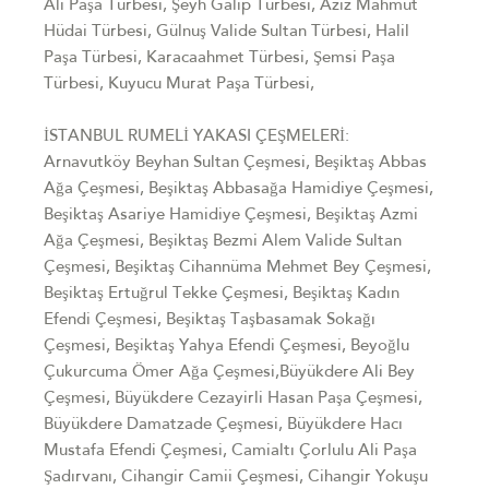
Ali Paşa Türbesi, Şeyh Galip Türbesi, Aziz Mahmut
Hüdai Türbesi, Gülnuş Valide Sultan Türbesi, Halil
Paşa Türbesi, Karacaahmet Türbesi, Şemsi Paşa
Türbesi, Kuyucu Murat Paşa Türbesi,
İSTANBUL RUMELİ YAKASI ÇEŞMELERİ:
Arnavutköy Beyhan Sultan Çeşmesi, Beşiktaş Abbas
Ağa Çeşmesi, Beşiktaş Abbasağa Hamidiye Çeşmesi,
Beşiktaş Asariye Hamidiye Çeşmesi, Beşiktaş Azmi
Ağa Çeşmesi, Beşiktaş Bezmi Alem Valide Sultan
Çeşmesi, Beşiktaş Cihannüma Mehmet Bey Çeşmesi,
Beşiktaş Ertuğrul Tekke Çeşmesi, Beşiktaş Kadın
Efendi Çeşmesi, Beşiktaş Taşbasamak Sokağı
Çeşmesi, Beşiktaş Yahya Efendi Çeşmesi, Beyoğlu
Çukurcuma Ömer Ağa Çeşmesi,Büyükdere Ali Bey
Çeşmesi, Büyükdere Cezayirli Hasan Paşa Çeşmesi,
Büyükdere Damatzade Çeşmesi, Büyükdere Hacı
Mustafa Efendi Çeşmesi, Camialtı Çorlulu Ali Paşa
Şadırvanı, Cihangir Camii Çeşmesi, Cihangir Yokuşu