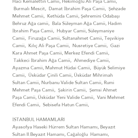
Hacı Kemalettin Camii, Hekimoğlu Ali Paşa Camii,
Burmalı Mescit, Damat İbrahim Paşa Camii, Şehzade
Mehmet Camii, Kethüda Camii, Şehremini Odabaşı
Behruz Ağa camii, Bala Süleyman Ağa Camii, Hadım
İbrahim Paşa Camii, Hubyar Camii, Süleymaniye
Camii, Firuzağa Camii, Sultanahmet Camii, Teşvikiye
Camii, Kılıç Ali Paşa Camii, Nusretiye Camii, Gazi
Kara Ahmet Paşa Camii, Merkez Efendi Camii,
Takkeci İbrahim Ağa Camii, Ahmediye Camii,
Ayazma Camii, Mahmut Hüdai Camii, Büyük Selimiye
Camii, Üsküdar Çinili Camii, Üsküdar Mihrimah
Sultan Camii, Nurbanu Valide Sultan Camii, Rumi
Mehmet Paşa Camii, Şakirin Camii, Şemsi Ahmet
Paşa Camii, Üsküdar Yeni Valide Camii, Vani Mehmet
Efendi Camii, Sebisefa Hatun Camii,
İSTANBUL HAMAMLARI
Ayasofya Haseki Hürrem Sultan Hamamı, Beyazıt
Sultan II.Beyazıt Hamamı, Cağaloğlu Hamamı,