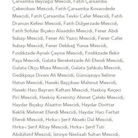
Çarsamba Beyceğiz Mescidi, Fatih Çarsamba
Çebecibası Mescidi, Fatih Çarsamba Kovacıdede
Mescidi, Fatih Çarsamba Tevkii Cafer Mescidi, Fatih
Draman Kefevi Mescidi, Fatih Dülgerzade Mescidi,
Fatih Sofular Bıçakcı Alaaddin Mescidi, Fener Abdi
Subaşı Mescidi, Fener Ali Yazıcı Mescidi, Fener Cafer
Subaşı Mescidi, Fener Debbağ Yunus Mescidi,
Fındıkzade Aynalı Çeşme Mescidi, Fındıkzade Bekir
Paşa Mescidi, Galata Bereketzade Ali Efendi Mescidi,
Galata Okçu Musa Mescidi, Galata Şahkulu Mescidi,
Gedikpaşa Divanı Ali Mescidi, Gümüşsuyu Selime
Hatun Mescidi, Haseki Başçıbası Mahmut Mescidi,
Haseki Hacı Bayram Kaftani Mescidi, Hasköy Keçeci
Piri Mescidi, Hasköy Kiremitçi Ahmet Çelebi Mescidi,
Haydar Bıçakçı Alaattin Mescidi, Haydar Divittar
Keklik Mehmet Efendi Mescidi, Haydar Hacı Ferhat
Efendi Mescidi, Hırka-ı Şerif Akseki Dal Mescidi,
Hırka-ı Şerif Altay Mescidi, Hırka-ı Şerif Tuti
Abdüllatif Mescidi, İstinye Neslisah Sultan Mescidi,