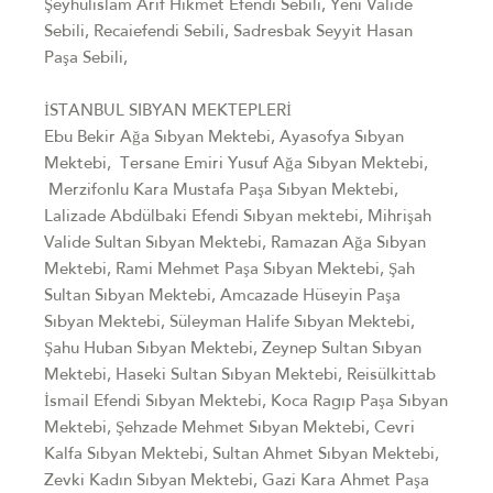
Şeyhülislam Arif Hikmet Efendi Sebili, Yeni Valide
Sebili, Recaiefendi Sebili, Sadresbak Seyyit Hasan
Paşa Sebili,
İSTANBUL SIBYAN MEKTEPLERİ
Ebu Bekir Ağa Sıbyan Mektebi, Ayasofya Sıbyan
Mektebi, Tersane Emiri Yusuf Ağa Sıbyan Mektebi,
Merzifonlu Kara Mustafa Paşa Sıbyan Mektebi,
Lalizade Abdülbaki Efendi Sıbyan mektebi, Mihrişah
Valide Sultan Sıbyan Mektebi, Ramazan Ağa Sıbyan
Mektebi, Rami Mehmet Paşa Sıbyan Mektebi, Şah
Sultan Sıbyan Mektebi, Amcazade Hüseyin Paşa
Sıbyan Mektebi, Süleyman Halife Sıbyan Mektebi,
Şahu Huban Sıbyan Mektebi, Zeynep Sultan Sıbyan
Mektebi, Haseki Sultan Sıbyan Mektebi, Reisülkittab
İsmail Efendi Sıbyan Mektebi, Koca Ragıp Paşa Sıbyan
Mektebi, Şehzade Mehmet Sıbyan Mektebi, Cevri
Kalfa Sıbyan Mektebi, Sultan Ahmet Sıbyan Mektebi,
Zevki Kadın Sıbyan Mektebi, Gazi Kara Ahmet Paşa