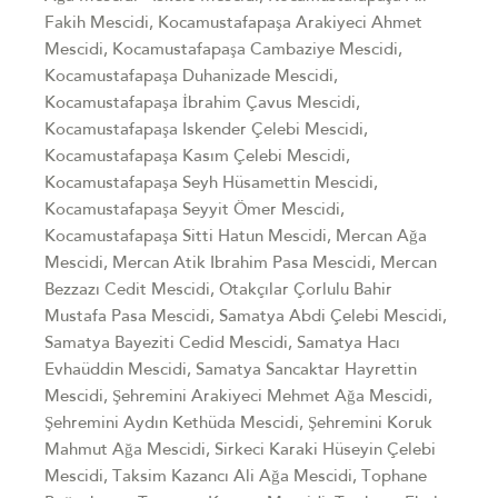
Fakih Mescidi, Kocamustafapaşa Arakiyeci Ahmet
Mescidi, Kocamustafapaşa Cambaziye Mescidi,
Kocamustafapaşa Duhanizade Mescidi,
Kocamustafapaşa İbrahim Çavus Mescidi,
Kocamustafapaşa Iskender Çelebi Mescidi,
Kocamustafapaşa Kasım Çelebi Mescidi,
Kocamustafapaşa Seyh Hüsamettin Mescidi,
Kocamustafapaşa Seyyit Ömer Mescidi,
Kocamustafapaşa Sitti Hatun Mescidi, Mercan Ağa
Mescidi, Mercan Atik Ibrahim Pasa Mescidi, Mercan
Bezzazı Cedit Mescidi, Otakçılar Çorlulu Bahir
Mustafa Pasa Mescidi, Samatya Abdi Çelebi Mescidi,
Samatya Bayeziti Cedid Mescidi, Samatya Hacı
Evhaüddin Mescidi, Samatya Sancaktar Hayrettin
Mescidi, Şehremini Arakiyeci Mehmet Ağa Mescidi,
Şehremini Aydın Kethüda Mescidi, Şehremini Koruk
Mahmut Ağa Mescidi, Sirkeci Karaki Hüseyin Çelebi
Mescidi, Taksim Kazancı Ali Ağa Mescidi, Tophane