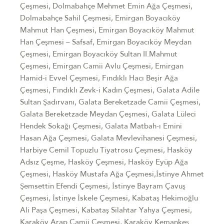
Çeşmesi, Dolmabahçe Mehmet Emin Ağa Çeşmesi,
Dolmabahçe Sahil Çeşmesi, Emirgan Boyacıköy
Mahmut Han Çeşmesi, Emirgan Boyacıköy Mahmut
Han Çeşmesi – Safsaf, Emirgan Boyacıköy Meydan
Çeşmesi, Emirgan Boyacıköy Sultan II.Mahmut
Çeşmesi, Emirgan Camii Avlu Çeşmesi, Emirgan
Hamid-i Evvel Çeşmesi, Fındıklı Hacı Beşir Ağa
Çeşmesi, Fındıklı Zevk-i Kadın Çeşmesi, Galata Adile
Sultan Şadırvanı, Galata Bereketzade Camii Çeşmesi,
Galata Bereketzade Meydan Çeşmesi, Galata Lüleci
Hendek Sokağı Çeşmesi, Galata Matbah-ı Emini
Hasan Ağa Çeşmesi, Galata Mevlevihanesi Çeşmesi,
Harbiye Cemil Topuzlu Tiyatrosu Çeşmesi, Hasköy
Adsız Çeşme, Hasköy Çeşmesi, Hasköy Eyüp Ağa
Çeşmesi, Hasköy Mustafa Ağa Çeşmesi,İstinye Ahmet
Şemsettin Efendi Çeşmesi, İstinye Bayram Çavuş
Çeşmesi, İstinye İskele Çeşmesi, Kabataş Hekimoğlu
Ali Paşa Çeşmesi, Kabataş Silahtar Yahya Çeşmesi,
Karaköy Arap Camii Çeşmesi, Karaköy Kemankeş