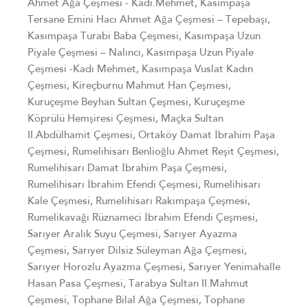
Ahmet Ağa Çeşmesi - Kadı.Mehmet, Kasımpaşa
Tersane Emini Hacı Ahmet Ağa Çeşmesi – Tepebaşı,
Kasımpaşa Turabi Baba Çeşmesi, Kasımpaşa Uzun
Piyale Çeşmesi – Nalıncı, Kasımpaşa Uzun Piyale
Çeşmesi -Kadı Mehmet, Kasımpaşa Vuslat Kadın
Çeşmesi, Kireçburnu Mahmut Han Çeşmesi,
Kuruçeşme Beyhan Sultan Çeşmesi, Kuruçeşme
Köprülü Hemşiresi Çeşmesi, Maçka Sultan
II.Abdülhamit Çeşmesi, Ortaköy Damat İbrahim Paşa
Çeşmesi, Rumelihisarı Benlioğlu Ahmet Reşit Çeşmesi,
Rumelihisarı Damat İbrahim Paşa Çeşmesi,
Rumelihisarı İbrahim Efendi Çeşmesi, Rumelihisarı
Kale Çeşmesi, Rumelihisarı Rakımpaşa Çeşmesi,
Rumelikavağı Rüznameci İbrahim Efendi Çeşmesi,
Sarıyer Aralık Suyu Çeşmesi, Sarıyer Ayazma
Çeşmesi, Sarıyer Dilsiz Süleyman Ağa Çeşmesi,
Sarıyer Horozlu Ayazma Çeşmesi, Sarıyer Yenimahalle
Hasan Pasa Çeşmesi, Tarabya Sultan II.Mahmut
Çeşmesi, Tophane Bilal Ağa Çeşmesi, Tophane