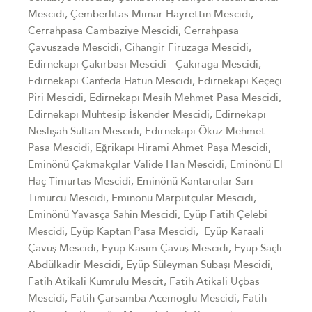
Mescidi, Çemberlitas Mimar Hayrettin Mescidi,
Cerrahpasa Cambaziye Mescidi, Cerrahpasa
Çavuszade Mescidi, Cihangir Firuzaga Mescidi,
Edirnekapı Çakırbası Mescidi - Çakıraga Mescidi,
Edirnekapı Canfeda Hatun Mescidi, Edirnekapı Keçeçi
Piri Mescidi, Edirnekapı Mesih Mehmet Pasa Mescidi,
Edirnekapı Muhtesip İskender Mescidi, Edirnekapı
Neslişah Sultan Mescidi, Edirnekapı Öküz Mehmet
Pasa Mescidi, Eğrikapı Hirami Ahmet Paşa Mescidi,
Eminönü Çakmakçılar Valide Han Mescidi, Eminönü El
Haç Timurtas Mescidi, Eminönü Kantarcılar Sarı
Timurcu Mescidi, Eminönü Marputçular Mescidi,
Eminönü Yavasça Sahin Mescidi, Eyüp Fatih Çelebi
Mescidi, Eyüp Kaptan Pasa Mescidi, Eyüp Karaali
Çavuş Mescidi, Eyüp Kasım Çavuş Mescidi, Eyüp Saçlı
Abdülkadir Mescidi, Eyüp Süleyman Subaşı Mescidi,
Fatih Atikali Kumrulu Mescit, Fatih Atikali Üçbas
Mescidi, Fatih Çarsamba Acemoglu Mescidi, Fatih