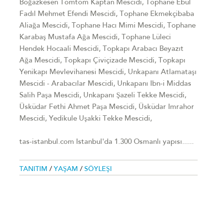
Boğazkesen Tomtom Kaptan Mescidi, Tophane Ebul
Fadıl Mehmet Efendi Mescidi, Tophane Ekmekçibaba
Aliağa Mescidi, Tophane Hacı Mimi Mescidi, Tophane
Karabaş Mustafa Ağa Mescidi, Tophane Lüleci
Hendek Hocaali Mescidi, Topkapı Arabacı Beyazıt
Ağa Mescidi, Topkapı Çiviçizade Mescidi, Topkapı
Yenikapı Mevlevihanesi Mescidi, Unkapanı Atlamataşı
Mescidi - Arabacılar Mescidi, Unkapanı Ibn-i Middas
Salih Paşa Mescidi, Unkapanı Şazeli Tekke Mescidi,
Üsküdar Fethi Ahmet Paşa Mescidi, Üsküdar Imrahor
Mescidi, Yedikule Uşakki Tekke Mescidi,
tas-istanbul.com Istanbul'da 1.300 Osmanlı yapısı......
TANITIM
/
YAŞAM
/
SÖYLEŞI