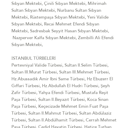
Sıbyan Mektebi, Çinili Sıbyan Mektebi, Mihrimah
Sultan Sıbyan Mektebi, Nurbanu Sultan Sıbyan
Mektebi, Rüstempaşa Sıbyan Mektebi, Yeni Valide
Sıbyan Mektebi, Recai Mehmet Efendi Sıbyan
Mektebi, Sadresbak Seyyit Hasan Sıbyan Mektebi,
Nazperver Kalfa Sıbyan Mektebi, Zembilli Ali Efendi
Sıbyan Mektebi,
İSTANBUL TÜRBELERİ
Pertevniyal Valide Türbesi, Sultan II.Selim Türbesi,
Sultan III.Murat Türbesi, Sultan III.Mehmet Türbesi,
Hz.Abussadık Amir Ibni Same Türbesi, Hz Ebuzerr El
Gıffari Türbesi, Hz.Abdullah El Hudri Türbesi, Şeyh
Zafir Türbesi, Yahya Efendi Türbesi, Mustafa Reşit
Paşa Türbesi, Sultan II.Beyazıt Türbesi, Koca Sinan
Paşa Türbesi, Keçecizade Mehmet Emin Fuat Paşa
Türbesi, Sultan II.Mahmut Türbesi, Sultan Abdülaziz
Türbesi, Sultan II.Abdülhamit Türbesi, Cerrah Mehmet
Paşa Türbesi, Cedid Havatin Türbesi, Hatice Turhan