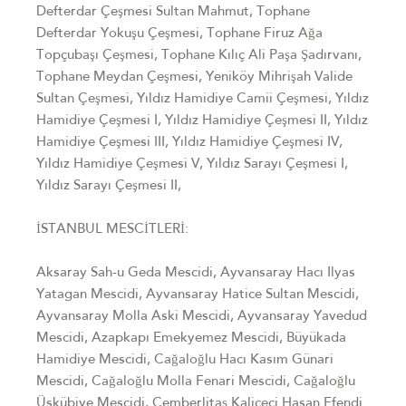
Defterdar Çeşmesi Sultan Mahmut, Tophane
Defterdar Yokuşu Çeşmesi, Tophane Firuz Ağa
Topçubaşı Çeşmesi, Tophane Kılıç Ali Paşa Şadırvanı,
Tophane Meydan Çeşmesi, Yeniköy Mihrişah Valide
Sultan Çeşmesi, Yıldız Hamidiye Camii Çeşmesi, Yıldız
Hamidiye Çeşmesi I, Yıldız Hamidiye Çeşmesi II, Yıldız
Hamidiye Çeşmesi III, Yıldız Hamidiye Çeşmesi IV,
Yıldız Hamidiye Çeşmesi V, Yıldız Sarayı Çeşmesi I,
Yıldız Sarayı Çeşmesi II,
İSTANBUL MESCİTLERİ:
Aksaray Sah-u Geda Mescidi, Ayvansaray Hacı Ilyas
Yatagan Mescidi, Ayvansaray Hatice Sultan Mescidi,
Ayvansaray Molla Aski Mescidi, Ayvansaray Yavedud
Mescidi, Azapkapı Emekyemez Mescidi, Büyükada
Hamidiye Mescidi, Cağaloğlu Hacı Kasım Günari
Mescidi, Cağaloğlu Molla Fenari Mescidi, Cağaloğlu
Üskübiye Mescidi, Çemberlitaş Kaliçeci Hasan Efendi