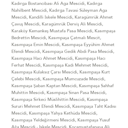
Kadırga Bostancıbası Ali Aga Mescidi, Kadırga
Nahilbent Mescidi, Kadırga Tavasi Süleyman Aga
Mescidi, Kandilli İskele Mescidi, Karagümrük Ahmet
Çavuş Mescidi, Karagümrük Derviş Ali Mescidi,
Karaköy Kemankeş Mustafa Pasa Mescidi, Kasımpaşa
Bedrettin Mescidi, Kasımpaşa Çatmalı Mescit,
Kasımpaşa Emin Mescidi, Kasımpaşa Eyyühim Ahmet
Efendi Mescidi, Kasımpaşa Gedik Abdi Pasa Mescidi,
Kasımpaşa Hacı Ahmet Mescidi, Kasımpaşa Hacı
Ferhat Mescidi, Kasımpaşa Kadı Mehmet Mescidi,
Kasımpaşa Kulaksız Çarsı Mescidi, Kasımpaşa Kurt
Çelebi Mescidi, Kasımpaşa Mumcuzade Mescidi,
Kasımpaşa Şaban Kaptan Mescidi, Kasımpaşa Sahhaf
Muhittin Mescidi, Kasımpaşa Sinan Pasa Mescidi,
Kasımpaşa Sirkeci Müslihittin Mescidi, Kasımpaşa
Sururi Mehmet Efendi Mescidi, Kasımpaşa Taht Kadısı
Mescidi, Kasımpaşa Yahya Kethüda Mescidi,
Kasımpaşa Yeldeğirmeni Mescidi, Kasımpaşa Yusuf
Ağa Mescidi - Iskele Mescidi, Kocamustafapaşa Ali