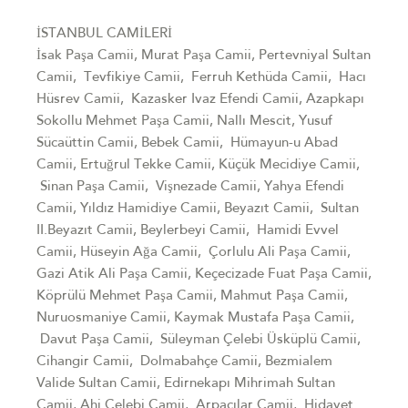
İSTANBUL CAMİLERİ
İsak Paşa Camii, Murat Paşa Camii, Pertevniyal Sultan
Camii, Tevfikiye Camii, Ferruh Kethüda Camii, Hacı
Hüsrev Camii, Kazasker Ivaz Efendi Camii, Azapkapı
Sokollu Mehmet Paşa Camii, Nallı Mescit, Yusuf
Sücaüttin Camii, Bebek Camii, Hümayun-u Abad
Camii, Ertuğrul Tekke Camii, Küçük Mecidiye Camii,
Sinan Paşa Camii, Vişnezade Camii, Yahya Efendi
Camii, Yıldız Hamidiye Camii, Beyazıt Camii, Sultan
II.Beyazıt Camii, Beylerbeyi Camii, Hamidi Evvel
Camii, Hüseyin Ağa Camii, Çorlulu Ali Paşa Camii,
Gazi Atik Ali Paşa Camii, Keçecizade Fuat Paşa Camii,
Köprülü Mehmet Paşa Camii, Mahmut Paşa Camii,
Nuruosmaniye Camii, Kaymak Mustafa Paşa Camii,
Davut Paşa Camii, Süleyman Çelebi Üsküplü Camii,
Cihangir Camii, Dolmabahçe Camii, Bezmialem
Valide Sultan Camii, Edirnekapı Mihrimah Sultan
Camii, Ahi Çelebi Camii, Arpacılar Camii, Hidayet