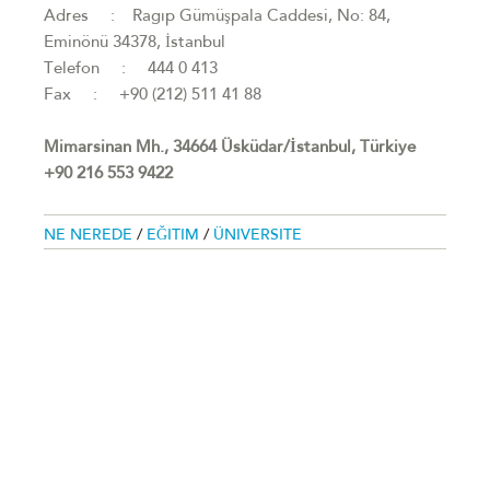
Adres : Ragıp Gümüşpala Caddesi, No: 84,
Eminönü 34378, İstanbul
Telefon : 444 0 413
Fax : +90 (212) 511 41 88
Mimarsinan Mh., 34664 Üsküdar/İstanbul, Türkiye ‎
+90 216 553 9422
NE NEREDE
/
EĞITIM
/
ÜNIVERSITE