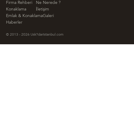
Firma Rehberi
Ne Nerede ?
Konaklama
İletişim
Emlak & Konaklama
Galeri
Haberler
© 2013 - 2026 Usk?darIstanbul.com