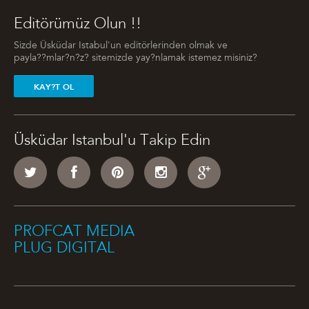
Editörümüz Olun !!
Sizde Üsküdar Istabul'un editörlerinden olmak ve
payla??mlar?n?z? sitemizde yay?nlamak istemez misiniz?
KAY?T OL
Üsküdar Istanbul'u Takip Edin
PROFCAT MEDIA
PLUG DIGITAL