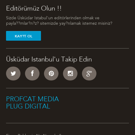
Editörümüz Olun !!
Sizde Üsküdar Istabul'un editörlerinden olmak ve
payla??mlar?n?z? sitemizde yay?nlamak istemez misiniz?
KAY?T OL
Üsküdar Istanbul'u Takip Edin
PROFCAT MEDIA
PLUG DIGITAL