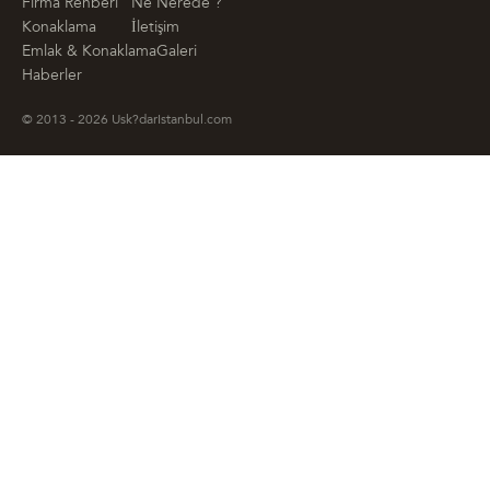
Firma Rehberi
Ne Nerede ?
Konaklama
İletişim
Emlak & Konaklama
Galeri
Haberler
© 2013 - 2026 Usk?darIstanbul.com