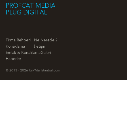
PROFCAT MEDIA
PLUG DIGITAL
Firma Rehberi
Ne Nerede ?
Konaklama
İletişim
Emlak & Konaklama
Galeri
Haberler
© 2013 - 2026 Usk?darIstanbul.com