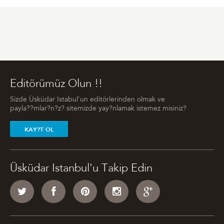
Editörümüz Olun !!
Sizde Üsküdar Istabul'un editörlerinden olmak ve
payla??mlar?n?z? sitemizde yay?nlamak istemez misiniz?
KAY?T OL
Üsküdar Istanbul'u Takip Edin