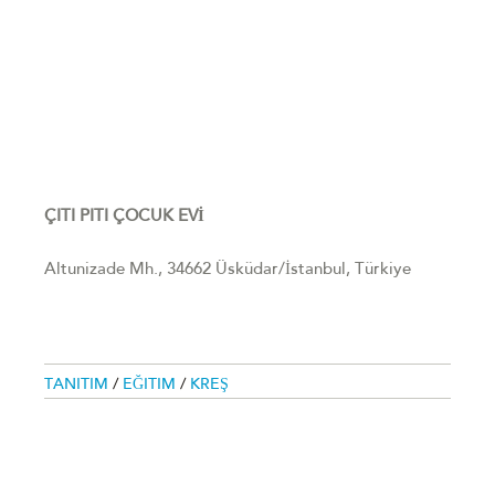
ÇITI PITI ÇOCUK EVİ
Altunizade Mh., 34662 Üsküdar/İstanbul, Türkiye ‎
TANITIM
/
EĞITIM
/
KREŞ