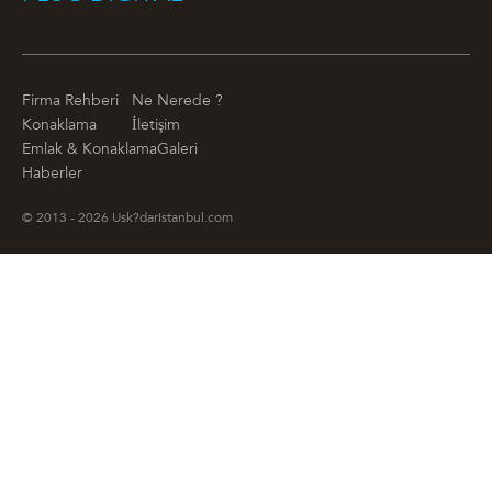
Firma Rehberi
Ne Nerede ?
Konaklama
İletişim
Emlak & Konaklama
Galeri
Haberler
© 2013 - 2026 Usk?darIstanbul.com