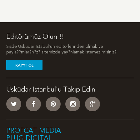
Editörümüz Olun !!
Sizde Üsküdar Istabul'un editörlerinden olmak ve
payla??mlar?n?z? sitemizde yay?nlamak istemez misiniz?
KAY?T OL
Üsküdar Istanbul'u Takip Edin
PROFCAT MEDIA
PLUG DIGITAL