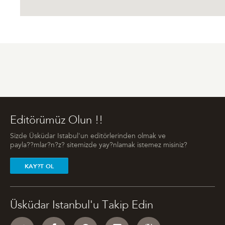
Editörümüz Olun !!
Sizde Üsküdar Istabul'un editörlerinden olmak ve
payla??mlar?n?z? sitemizde yay?nlamak istemez misiniz?
KAY?T OL
Üsküdar Istanbul'u Takip Edin