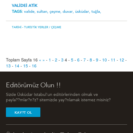
VALİDEİ ATİK
TAGS:
valide,
sultan,
çeşme,
duvar,
üsküdar,
tuğla,
TARIHI - TURISTIK YERLER
/ ÇEŞME
Toplam Sayfa 16
«
»
-
1
-
2
-
3
4
-
5
-
6
-
7
-
8
-
9
-
10
-
11
-
12
-
13
-
14
-
15
-
16
Editörümüz Olun !!
Sizde Üsküdar Istabul'un editörlerinden olmak ve
payla??mlar?n?z? sitemizde yay?nlamak istemez misiniz?
KAY?T OL