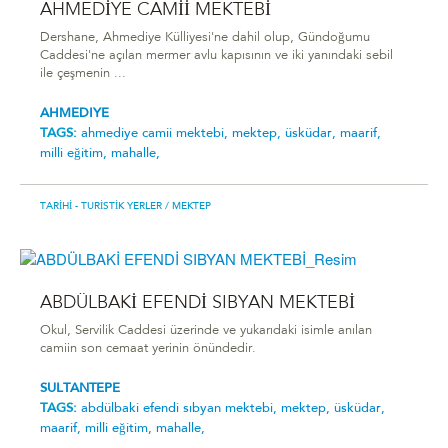
AHMEDİYE CAMİİ MEKTEBİ
Dershane, Ahmediye Külliyesi'ne dahil olup, Gündoğumu
Caddesi'ne açılan mermer avlu kapısının ve iki yanındaki sebil
ile çeşmenin ...
AHMEDIYE
TAGS:
ahmedi̇ye cami̇i̇ mektebi̇,
mektep,
üsküdar,
maarif,
milli eğitim,
mahalle,
TARIHI - TURISTIK YERLER
/ MEKTEP
ABDÜLBAKİ EFENDİ SIBYAN MEKTEBİ
Okul, Servilik Caddesi üzerinde ve yukarıdaki isimle anılan
camiin son cemaat yerinin önündedir.
SULTANTEPE
TAGS:
abdülbaki̇ efendi̇ sibyan mektebi̇,
mektep,
üsküdar,
maarif,
milli eğitim,
mahalle,