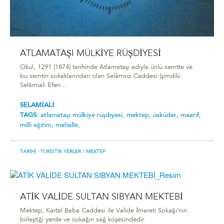
ATLAMATAŞI MÜLKİYE RÜŞDİYESİ
Okul, 1291 (1874) tarihinde Atlamataşı adıyla ünlü semtte ve
bu semtin sokaklarından olan Selâmsız Caddesi (şimdiki
Selâmiali Efen...
SELAMİALİ
TAGS:
atlamataşi mülki̇ye rüşdi̇yesi̇,
mektep,
üsküdar,
maarif,
milli eğitim,
mahalle,
TARIHI - TURISTIK YERLER
/ MEKTEP
ATİK VALİDE SULTAN SIBYAN MEKTEBİ
Mektep, Kartal Baba Caddesi ile Valide İmareti Sokağı'nın
birleştiği yerde ve sokağın sağ köşesindedir.