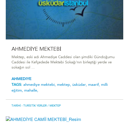
AHMEDİYE MEKTEBİ
Mektep, eski adı Ahmediye Caddesi olan şimdiki Gündoğumu
Caddesi ile Kefçedede Mektebi Sokağı'nın birleştiği yerde ve
sokağın sol ...
AHMEDIYE
TAGS:
ahmedi̇ye mektebi̇,
mektep,
üsküdar,
maarif,
milli
eğitim,
mahalle,
TARIHI - TURISTIK YERLER
/ MEKTEP