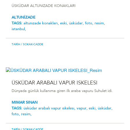
ÜSKÜDAR ALTUNIZADE KONAKLARI
ALTUNİZADE
TAGS:
altunizade konaklari,
eski,
üsküdar,
foto,
resim,
istanbul,
TARIH
/ SOKAK-CADDE
ÜSKÜDAR ARABALI VAPUR ISKELESI
Dünyada günlük kullanıma giren ilk araba vapuru Suhulet idi.
MIMAR SINAN
TAGS:
üsküdar arabali vapur iskelesi,
vapur,
eski,
üsküdar,
foto,
resim,
TARIH
/ SOKAK-CADDE