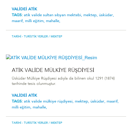
VALİDEİ ATİK
TAGS:
ati̇k vali̇de sultan sibyan mektebi̇,
mektep,
üsküdar,
maarif,
milli eğitim,
mahalle,
TARIHI - TURISTIK YERLER
/ MEKTEP
ATİK VALİDE MÜLKİYE RÜŞDİYESİ
Üsküdar Mülkiye Rüşdiyesi adıyla da bilinen okul 1291 (1874)
tarihinde tesis olunmuştur.
VALİDEİ ATİK
TAGS:
ati̇k vali̇de mülki̇ye rüşdi̇yesi̇,
mektep,
üsküdar,
maarif,
milli eğitim,
mahalle,
TARIHI - TURISTIK YERLER
/ MEKTEP