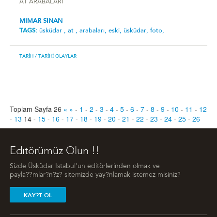
AT ARABALARI
MIMAR SINAN
TAGS:
üsküdar ,
at ,
arabalari,
eski,
üsküdar,
foto,
TARIH
/ TARIHI OLAYLAR
Toplam Sayfa 26
«
»
-
1
-
2
-
3
-
4
-
5
-
6
-
7
-
8
-
9
-
10
-
11
-
12
-
13
14
-
15
-
16
-
17
-
18
-
19
-
20
-
21
-
22
-
23
-
24
-
25
-
26
Editörümüz Olun !!
Sizde Üsküdar Istabul'un editörlerinden olmak ve
payla??mlar?n?z? sitemizde yay?nlamak istemez misiniz?
KAY?T OL