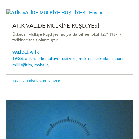
ATİK VALİDE MÜLKİYE RÜŞDİYESİ
Üsküdar Mülkiye Rüşdiyesi adıyla da bilinen okul 1291 (1874)
tarihinde tesis olunmuştur.
VALİDEİ ATİK
TAGS:
ati̇k vali̇de mülki̇ye rüşdi̇yesi̇,
mektep,
üsküdar,
maarif,
milli eğitim,
mahalle,
TARIHI - TURISTIK YERLER
/ MEKTEP