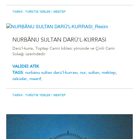
TARIHI - TURISTIK YERLER
/ MEKTEP
NURBÂNU SULTAN DARÜ'L-KURRASI
Darü'l-kurra, Toptaşı Camii kıblesi yönünde ve Çinili Cami
Sokağı üzerindedir
VALİDEİ ATİK
TAGS:
nurbânu sultan darü'l-kurrasi,
nur,
sultan,
mektep,
üsküdar,
maarif,
TARIHI - TURISTIK YERLER
/ MEKTEP