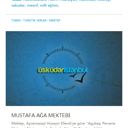
üsküdar,
maarif,
milli eğitim,
TARIHI - TURISTIK YERLER
/ MEKTEP
MUSTAFA AĞA MEKTEBİ
Mektep, Ayvansarayî Hüseyin Efendi'ye göre "Aşçıbaşı Pervane