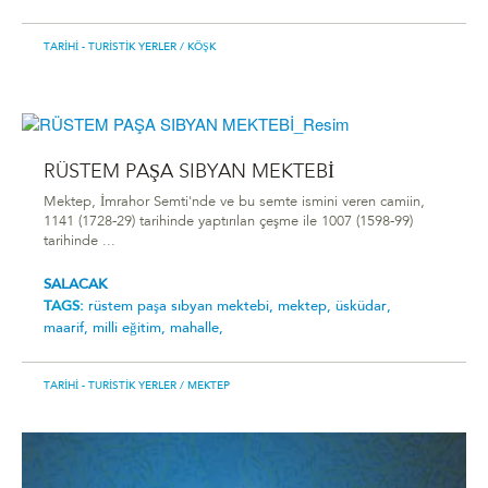
TARIHI - TURISTIK YERLER
/ KÖŞK
RÜSTEM PAŞA SIBYAN MEKTEBİ
Mektep, İmrahor Semti'nde ve bu semte ismini veren camiin,
1141 (1728-29) tarihinde yaptırılan çeşme ile 1007 (1598-99)
tarihinde ...
SALACAK
TAGS:
rüstem paşa sibyan mektebi̇,
mektep,
üsküdar,
maarif,
milli eğitim,
mahalle,
TARIHI - TURISTIK YERLER
/ MEKTEP