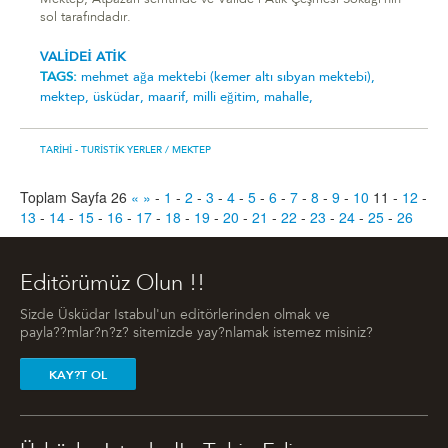
Mektep, Atpazarı semtinde ve Valide-i Atik Çeşmesi Sokağı'nın
sol tarafındadır.
VALİDEİ ATİK
TAGS:
mehmet ağa mektebi̇ (kemer alti sibyan mektebi̇),
mektep,
üsküdar,
maarif,
milli eğitim,
mahalle,
TARIHI - TURISTIK YERLER
/ MEKTEP
Toplam Sayfa 26
«
»
-
1
-
2
-
3
-
4
-
5
-
6
-
7
-
8
-
9
-
10
11
-
12
-
13
-
14
-
15
-
16
-
17
-
18
-
19
-
20
-
21
-
22
-
23
-
24
-
25
-
26
Editörümüz Olun !!
Sizde Üsküdar Istabul'un editörlerinden olmak ve
payla??mlar?n?z? sitemizde yay?nlamak istemez misiniz?
KAY?T OL