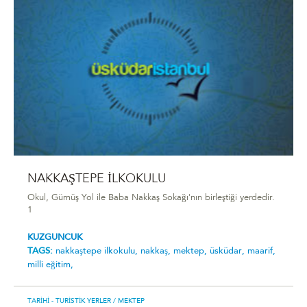
NAKKAŞTEPE İLKOKULU
Okul, Gümüş Yol ile Baba Nakkaş Sokağı'nın birleştiği yerdedir.
1
KUZGUNCUK
TAGS:
nakkaştepe i̇lkokulu,
nakkaş,
mektep,
üsküdar,
maarif,
milli eğitim,
TARIHI - TURISTIK YERLER
/ MEKTEP