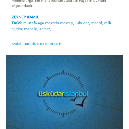
Mehmet Ağa' nın mahallesinde Attar Ali Paşa'nın dükkânı
köşesindedir.
ZEYNEP KAMİL
TAGS:
mustafa ağa mektebi̇.mektep,
üsküdar,
maarif,
milli
eğitim,
mahalle,
kemer,
TARIHI - TURISTIK YERLER
/ MEKTEP