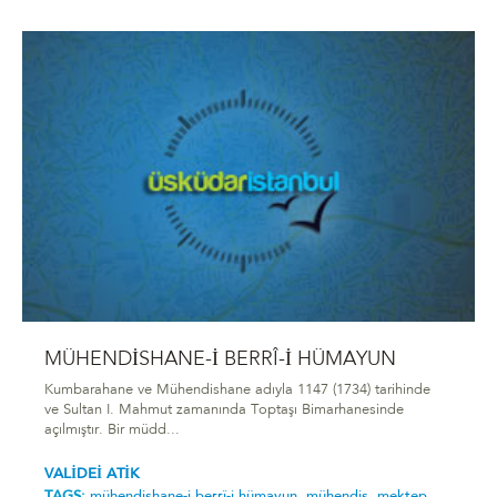
MÜHENDİSHANE-İ BERRÎ-İ HÜMAYUN
Kumbarahane ve Mühendishane adıyla 1147 (1734) tarihinde
ve Sultan I. Mahmut zamanında Toptaşı Bimarhanesinde
açılmıştır. Bir müdd...
VALİDEİ ATİK
TAGS:
mühendi̇shane-i̇ berrî-i̇ hümayun,
mühendis,
mektep,