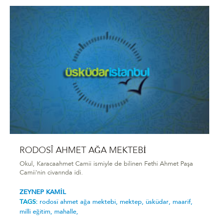
RODOSÎ AHMET AĞA MEKTEBİ
Okul, Karacaahmet Camii ismiyle de bilinen Fethi Ahmet Paşa
Camii'nin civarında idi.
ZEYNEP KAMİL
TAGS:
rodosî ahmet ağa mektebi̇,
mektep,
üsküdar,
maarif,
milli eğitim,
mahalle,