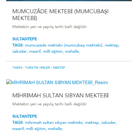
MUMCUZÂDE MEKTEBİ (MUMCUBAŞI
MEKTEBİ)
Mektebin yeri ve yapılış tarihi belli değildir.
SULTANTEPE
TAGS:
mumcuzâde mektebi̇ (mumcubaşi mektebi̇),
mektep,
üsküdar,
maarif,
milli eğitim,
mahalle,
TARIHI - TURISTIK YERLER
/ MEKTEP
MİHRİMAH SULTAN SIBYAN MEKTEBİ
Mektebin yeri ve yapılış tarihi belli değildir
SULTANTEPE
TAGS:
mi̇hri̇mah sultan sibyan mektebi̇,
mektep,
üsküdar,
maarif,
milli eğitim,
mahalle,