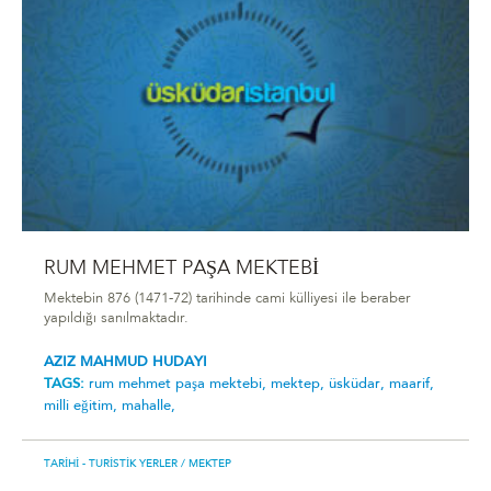
RUM MEHMET PAŞA MEKTEBİ
Mektebin 876 (1471-72) tarihinde cami külliyesi ile beraber
yapıldığı sanılmaktadır.
AZIZ MAHMUD HUDAYI
TAGS:
rum mehmet paşa mektebi̇,
mektep,
üsküdar,
maarif,
milli eğitim,
mahalle,
TARIHI - TURISTIK YERLER
/ MEKTEP