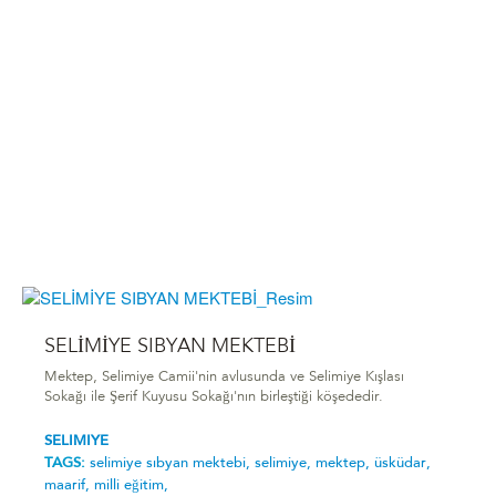
SELİMİYE SIBYAN MEKTEBİ
Mektep, Selimiye Camii'nin avlusunda ve Selimiye Kışlası
Sokağı ile Şerif Kuyusu Sokağı'nın birleştiği köşededir.
SELIMIYE
TAGS:
seli̇mi̇ye sibyan mektebi̇,
selimiye,
mektep,
üsküdar,
maarif,
milli eğitim,