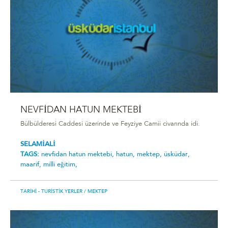
NEVFİDAN HATUN MEKTEBİ
Bülbülderesi Caddesi üzerinde ve Feyziye Camii civarında idi.
SELAMİALİ
TAGS:
nevfi̇dan hatun mektebi̇,
hatun,
mektep,
üsküdar,
maarif,
milli eğitim,
TARIHI - TURISTIK YERLER
/ MEKTEP