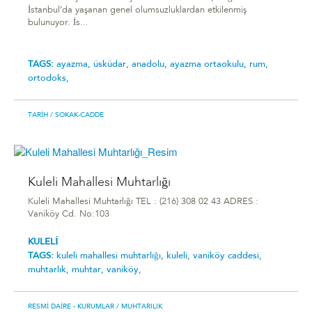
İstanbul’da yaşanan genel olumsuzluklardan etkilenmiş
bulunuyor. İs...
TAGS:
ayazma,
üsküdar,
anadolu,
ayazma ortaokulu,
rum,
ortodoks,
TARIH
/ SOKAK-CADDE
Kuleli Mahallesi Muhtarlığı
Kuleli Mahallesi Muhtarlığı TEL : (216) 308 02 43 ADRES :
Vaniköy Cd. No:103
KULELİ
TAGS:
kuleli mahallesi muhtarlığı,
kuleli,
vaniköy caddesi,
muhtarlık,
muhtar,
vaniköy,
RESMI DAIRE - KURUMLAR
/ MUHTARILIK