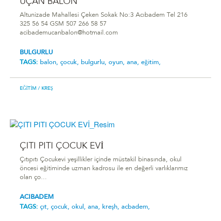
UÇAN BALON
Altunizade Mahallesi Çeken Sokak No:3 Acıbadem Tel 216
325 56 54 GSM 507 266 58 57
acibademucanbalon@hotmail.com
BULGURLU
TAGS:
balon,
çocuk,
bulgurlu,
oyun,
ana,
eğitim,
EĞITIM
/ KREŞ
ÇITI PITI ÇOCUK EVİ
Çıtıpıtı Çocukevi yeşillikler içinde müstakil binasında, okul
öncesi eğitiminde uzman kadrosu ile en değerli varlıklarımız
olan ço...
ACIBADEM
TAGS:
çıt,
çocuk,
okul,
ana,
kreşh,
acbadem,