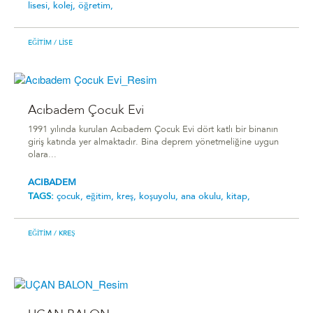
lisesi,
kolej,
öğretim,
EĞITIM
/ LISE
Acıbadem Çocuk Evi
1991 yılında kurulan Acıbadem Çocuk Evi dört katlı bir binanın
giriş katında yer almaktadır. Bina deprem yönetmeliğine uygun
olara...
ACIBADEM
TAGS:
çocuk,
eğitim,
kreş,
koşuyolu,
ana okulu,
kitap,
EĞITIM
/ KREŞ