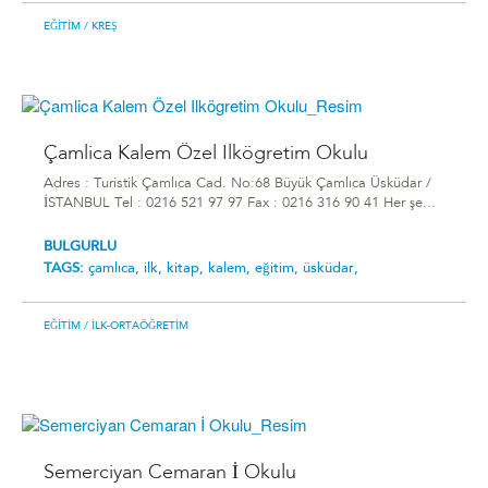
EĞITIM
/ KREŞ
Çamlica Kalem Özel Ilkögretim Okulu
Adres : Turistik Çamlıca Cad. No:68 Büyük Çamlıca Üsküdar /
İSTANBUL Tel : 0216 521 97 97 Fax : 0216 316 90 41 Her şe...
BULGURLU
TAGS:
çamlıca,
ilk,
kitap,
kalem,
eğitim,
üsküdar,
EĞITIM
/ İLK-ORTAÖĞRETIM
Semerciyan Cemaran İ Okulu