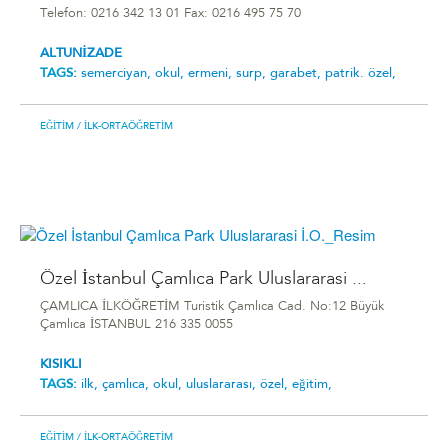
Telefon: 0216 342 13 01 Fax: 0216 495 75 70
ALTUNİZADE
TAGS:
semerciyan,
okul,
ermeni,
surp,
garabet,
patrik. özel,
EĞITIM
/ İLK-ORTAÖĞRETIM
Özel İstanbul Çamlıca Park Uluslararasi ...
ÇAMLICA İLKÖĞRETİM Turistik Çamlıca Cad. No:12 Büyük
Çamlıca İSTANBUL 216 335 0055
KISIKLI
TAGS:
ilk,
çamlıca,
okul,
uluslararası,
özel,
eğitim,
EĞITIM
/ İLK-ORTAÖĞRETIM