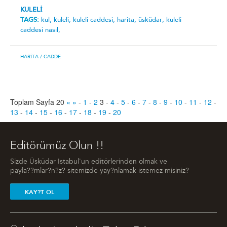
KULELİ
TAGS:
kul,
kuleli,
kuleli caddesi,
harita,
üsküdar,
kuleli
caddesi nasıl,
HARITA
/ CADDE
Toplam Sayfa 20
«
»
-
1
-
2
3
-
4
-
5
-
6
-
7
-
8
-
9
-
10
-
11
-
12
-
13
-
14
-
15
-
16
-
17
-
18
-
19
-
20
Editörümüz Olun !!
Sizde Üsküdar Istabul'un editörlerinden olmak ve
payla??mlar?n?z? sitemizde yay?nlamak istemez misiniz?
KAY?T OL