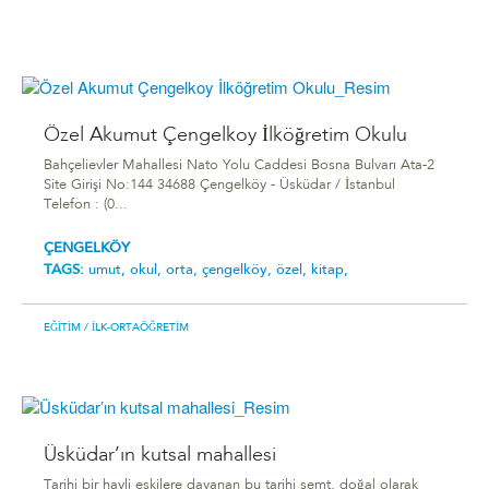
Özel Akumut Çengelkoy İlköğretim Okulu
Bahçelievler Mahallesi Nato Yolu Caddesi Bosna Bulvarı Ata-2
Site Girişi No:144 34688 Çengelköy - Üsküdar / İstanbul
Telefon : (0...
ÇENGELKÖY
TAGS:
umut,
okul,
orta,
çengelköy,
özel,
kitap,
EĞITIM
/ İLK-ORTAÖĞRETIM
Üsküdar’ın kutsal mahallesi
Tarihi bir hayli eskilere dayanan bu tarihi semt, doğal olarak