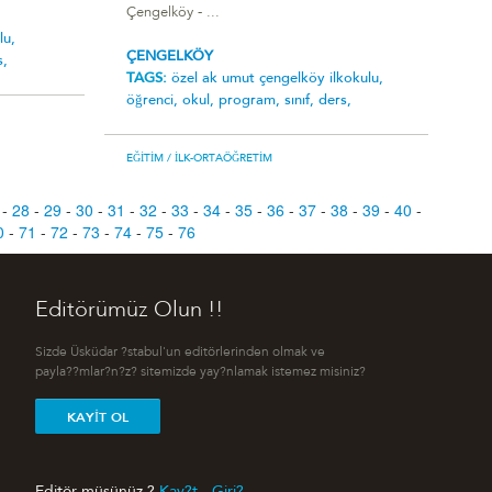
Çengelköy - ...
lu,
ÇENGELKÖY
s,
TAGS:
özel ak umut çengelköy i̇lkokulu,
öğrenci,
okul,
program,
sınıf,
ders,
EĞITIM
/ İLK-ORTAÖĞRETIM
-
28
-
29
-
30
-
31
-
32
-
33
-
34
-
35
-
36
-
37
-
38
-
39
-
40
-
0
-
71
-
72
-
73
-
74
-
75
-
76
Editörümüz Olun !!
Sizde Üsküdar ?stabul'un editörlerinden olmak ve
payla??mlar?n?z? sitemizde yay?nlamak istemez misiniz?
KAYIT OL