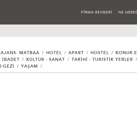
FIRMA REHBERI
NE NERE
/
/
/
/
AJANS- MATBAA
HOTEL
APART
HOSTEL
KONUK E
/
/
& İBADET
KÜLTÜR - SANAT
TARIHI - TURISTIK YERLER
/
/
R-GEZI
YAŞAM