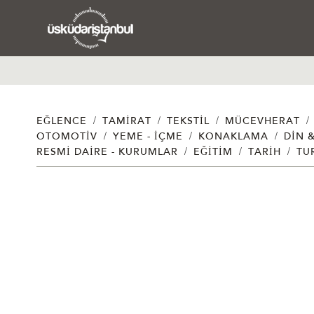
/
/
/
/
EĞLENCE
TAMIRAT
TEKSTIL
MÜCEVHERAT
/
/
/
OTOMOTIV
YEME - İÇME
KONAKLAMA
DIN 
/
/
/
RESMI DAIRE - KURUMLAR
EĞITIM
TARIH
TU