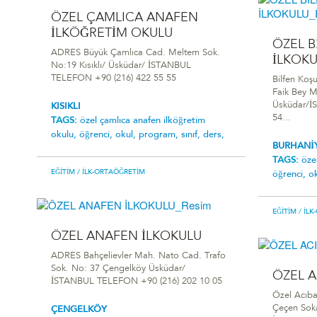
ÖZEL ÇAMLICA ANAFEN
İLKÖĞRETİM OKULU
ÖZEL B
ADRES Büyük Çamlıca Cad. Meltem Sok.
İLKOK
No:19 Kısıklı/ Üsküdar/ İSTANBUL
TELEFON +90 (216) 422 55 55
Bilfen Koş
Faik Bey M
Üsküdar/İ
KISIKLI
54...
TAGS:
özel çamlica anafen i̇lköğreti̇m
okulu,
öğrenci,
okul,
program,
sınıf,
ders,
BURHANİ
TAGS:
özel
EĞITIM
/ İLK-ORTAÖĞRETIM
öğrenci,
o
EĞITIM
/ İL
ÖZEL ANAFEN İLKOKULU
ADRES Bahçelievler Mah. Nato Cad. Trafo
Sok. No: 37 Çengelköy Üsküdar/
ÖZEL 
İSTANBUL TELEFON +90 (216) 202 10 05
Özel Acıb
Çeçen Soka
ÇENGELKÖY