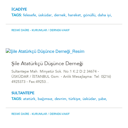
İCADİYE
TAGS:
felesefe,
üsküdar,
dernek,
hareket,
gönüllü,
daha iyi,
RESMI DAIRE - KURUMLAR
/ DERNEK-VAKIF
Şile Atatürkçü Düşünce Derneği
Sultantepe Mah. Minyatür Sok. No:1 K:2 D:2 34674 -
ÜSKÜDAR / İSTANBUL Gsm: - Anlık Mesajlaşma: Tel: 0(216)
4925373 - Fax:49253...
SULTANTEPE
TAGS:
atatürk,
bağımsız,
devrim,
türkiye,
üsküdar,
şube,
RESMI DAIRE - KURUMLAR
/ DERNEK-VAKIF