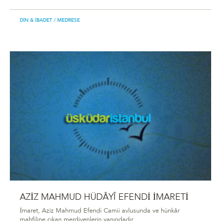
DIN & İBADET
/ MEDRESE
AZİZ MAHMUD HÜDÂYÎ EFENDİ İMARETİ
İmaret, Aziz Mahmud Efendi Camii avlusunda ve hünkâr
mahfiline çıkan merdivenlerin yanındadır.