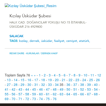
Kızılay Üsküdar Şubesi
HALK CAD. DOĞANCILAR YOKUŞU NO:15 İSTANBUL-
ÜSKÜDAR 216 4929800
SALACAK
TAGS:
kızılay,
dernek,
üsküdar,
faaliyet,
cemiyet,
atatürk,
RESMI DAIRE - KURUMLAR
/ DERNEK-VAKIF
Toplam Sayfa 76
«
»
-
1
-
2
-
3
-
4
-
5
-
6
-
7
-
8
-
9
-
10
-
11
-
12
-
13
-
14
-
15
-
16
-
17
-
18
-
19
-
20
-
21
-
22
-
23
-
24
-
25
-
26
-
27
-
28
-
29
-
30
-
31
-
32
-
33
-
34
35
-
36
-
37
-
38
-
39
-
40
-
41
-
42
-
43
-
44
-
45
-
46
-
47
-
48
-
49
-
50
-
51
-
52
-
53
-
54
-
55
-
56
-
57
-
58
-
59
-
60
-
61
-
62
-
63
-
64
-
65
-
66
-
67
-
68
-
69
-
70
-
71
-
72
-
73
-
74
-
75
-
76