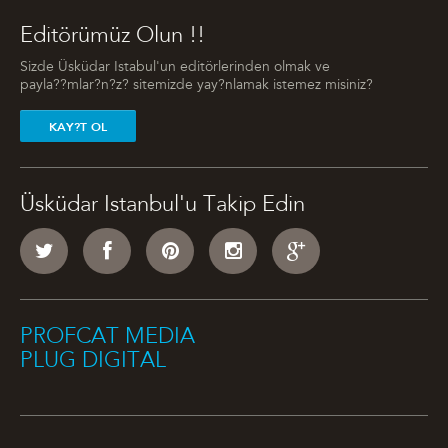
Editörümüz Olun !!
Sizde Üsküdar Istabul'un editörlerinden olmak ve
payla??mlar?n?z? sitemizde yay?nlamak istemez misiniz?
KAY?T OL
Üsküdar Istanbul'u Takip Edin
PROFCAT MEDIA
PLUG DIGITAL