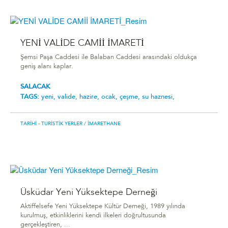
YENİ VALİDE CAMİİ İMARETİ
Şemsi Paşa Caddesi ile Balaban Caddesi arasındaki oldukça
geniş alanı kaplar.
SALACAK
TAGS:
yeni,
valide,
hazire,
ocak,
çeşme,
su haznesi,
TARIHI - TURISTIK YERLER
/ İMARETHANE
Üsküdar Yeni Yüksektepe Derneği
Aktiffelsefe Yeni Yüksektepe Kültür Derneği, 1989 yılında
kurulmuş, etkinliklerini kendi ilkeleri doğrultusunda
gerçekleştiren, ...