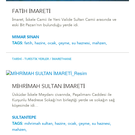
FATİH İMARETİ
İmaret, İskele Camii ile Yeni Valide Sultan Camii arasında ve
eski Bit Pazarı'nın bulunduğu yerde idi.
MIMAR SINAN
TAGS:
fatih,
hazire,
ocak,
çeşme,
su haznesi,
mahzen,
TARIHI - TURISTIK YERLER
/ İMARETHANE
MİHRİMAH SULTAN İMARETİ
Üsküdar İskele Meydanı civarında, Paşalimanı Caddesi ile
Kurşunlu Medrese Sokağı'nın birleştiği yerde ve sokağın sağ
köşesinde idi...
SULTANTEPE
TAGS:
mihrimah sultan,
hazire,
ocak,
çeşme,
su haznesi,
mahzen,