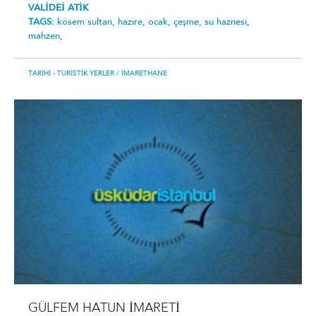
VALİDEİ ATİK
TAGS:
kösem sultan,
hazire,
ocak,
çeşme,
su haznesi,
mahzen,
TARIHI - TURISTIK YERLER
/ İMARETHANE
GÜLFEM HATUN İMARETİ