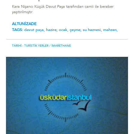
Kara Nişancı Küçük Davut Paşa tarafından camii ile beraber
yaptırılmıştır.
ALTUNİZADE
TAGS:
davut paşa,
hazire,
ocak,
çeşme,
su haznesi,
mahzen,
TARIHI - TURISTIK YERLER
/ İMARETHANE