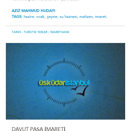
AZIZ MAHMUD HUDAYI
TAGS:
hazire,
ocak,
çeşme,
su haznesi,
mahzen,
imaret,
TARIHI - TURISTIK YERLER
/ İMARETHANE
DAVUT PAŞA İMARETİ