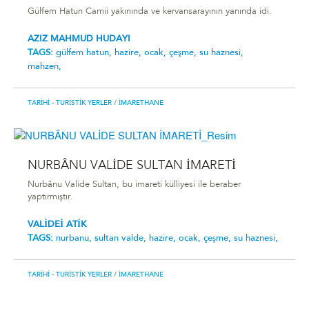
Gülfem Hatun Camii yakınında ve kervansarayının yanında idi.
AZIZ MAHMUD HUDAYI
TAGS:
gülfem hatun,
hazire,
ocak,
çeşme,
su haznesi,
mahzen,
TARIHI - TURISTIK YERLER
/ İMARETHANE
NURBÂNU VALİDE SULTAN İMARETİ
Nurbânu Valide Sultan, bu imareti külliyesi ile beraber
yaptırmıştır.
VALİDEİ ATİK
TAGS:
nurbanu,
sultan valde,
hazire,
ocak,
çeşme,
su haznesi,
TARIHI - TURISTIK YERLER
/ İMARETHANE