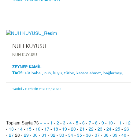
TARIHI - TURISTIK YERLER
/ KUYU
NUH KUYUSU
NUH KUYUSU
ZEYNEP KAMİL
TAGS:
süt baba ,
nuh,
kuyu,
türbe,
karaca ahmet,
bağlarbaşı,
TARIHI - TURISTIK YERLER
/ KUYU
Toplam Sayfa 76
«
»
-
1
-
2
-
3
-
4
-
5
-
6
-
7
-
8
-
9
-
10
-
11
-
12
-
13
-
14
-
15
-
16
-
17
-
18
-
19
-
20
-
21
-
22
-
23
-
24
-
25
-
26
-
27
28
-
29
-
30
-
31
-
32
-
33
-
34
-
35
-
36
-
37
-
38
-
39
-
40
-