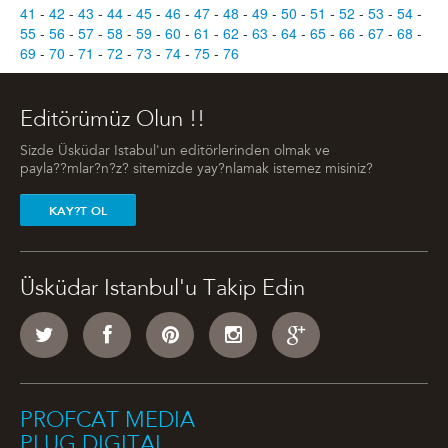
41
-
42
-
43
-
44
-
45
-
46
-
47
-
48
-
49
-
50
-
51
-
52
-
53
-
54
-
55
-
56
-
57
-
58
-
59
-
60
-
61
-
62
-
63
-
64
-
65
-
66
-
67
-
68
-
69
-
70
-
71
-
72
-
73
-
74
-
75
-
76
Editörümüz Olun !!
Sizde Üsküdar Istabul'un editörlerinden olmak ve
payla??mlar?n?z? sitemizde yay?nlamak istemez misiniz?
KAY?T OL
Üsküdar Istanbul'u Takip Edin
PROFCAT MEDIA
PLUG DIGITAL