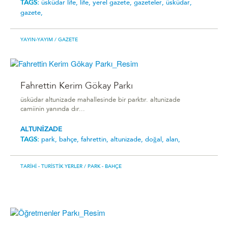
TAGS:
üsküdar life,
life,
yerel gazete,
gazeteler,
üsküdar,
gazete,
YAYIN-YAYIM
/ GAZETE
Fahrettin Kerim Gökay Parkı
üsküdar altunizade mahallesinde bir parktır. altunizade
camiinin yanında dır...
ALTUNİZADE
TAGS:
park,
bahçe,
fahrettin,
altunizade,
doğal,
alan,
TARIHI - TURISTIK YERLER
/ PARK - BAHÇE