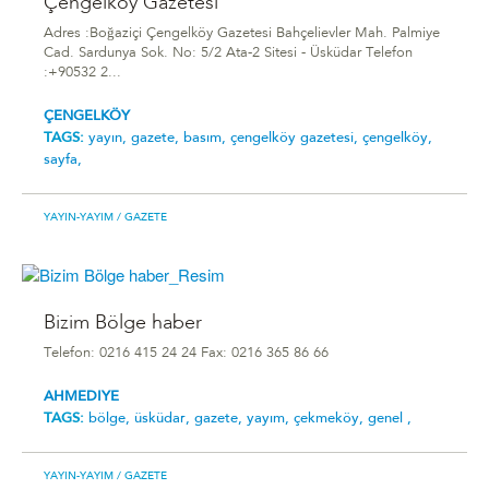
Çengelköy Gazetesi
Adres :Boğaziçi Çengelköy Gazetesi Bahçelievler Mah. Palmiye
Cad. Sardunya Sok. No: 5/2 Ata-2 Sitesi - Üsküdar Telefon
:+90532 2...
ÇENGELKÖY
TAGS:
yayın,
gazete,
basım,
çengelköy gazetesi,
çengelköy,
sayfa,
YAYIN-YAYIM
/ GAZETE
Bizim Bölge haber
Telefon: 0216 415 24 24 Fax: 0216 365 86 66
AHMEDIYE
TAGS:
bölge,
üsküdar,
gazete,
yayım,
çekmeköy,
genel ,
YAYIN-YAYIM
/ GAZETE