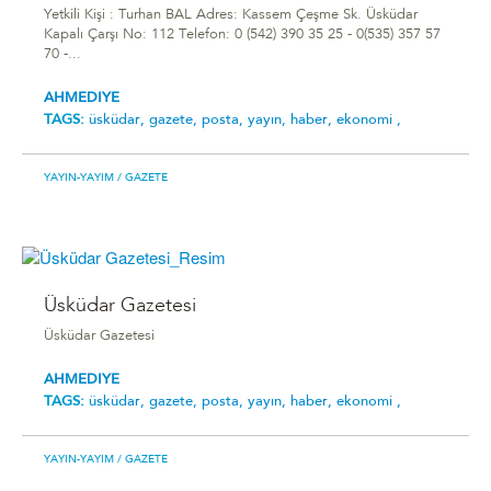
Yetkili Kişi : Turhan BAL Adres: Kassem Çeşme Sk. Üsküdar
Kapalı Çarşı No: 112 Telefon: 0 (542) 390 35 25 - 0(535) 357 57
70 -...
AHMEDIYE
TAGS:
üsküdar,
gazete,
posta,
yayın,
haber,
ekonomi ,
YAYIN-YAYIM
/ GAZETE
Üsküdar Gazetesi
Üsküdar Gazetesi
AHMEDIYE
TAGS:
üsküdar,
gazete,
posta,
yayın,
haber,
ekonomi ,
YAYIN-YAYIM
/ GAZETE