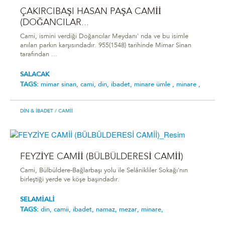
ÇAKIRCIBAŞI HASAN PAŞA CAMİİ
(DOĞANCILAR...
Cami, ismini verdiği Doğancılar Meydanı' nda ve bu isimle
anılan parkın karşısındadır. 955(1548) tarihinde Mimar Sinan
tarafından ...
SALACAK
TAGS:
mimar sinan,
cami,
din,
ibadet,
minare ümle ,
minare ,
DIN & İBADET
/ CAMII
FEYZİYE CAMİİ (BÜLBÜLDERESİ CAMİİ)
Cami, Bülbüldere-Bağlarbaşı yolu ile Selânikliler Sokağı'nın
birleştiği yerde ve köşe başındadır.
SELAMİALİ
TAGS:
din,
camii,
ibadet,
namaz,
mezar,
minare,