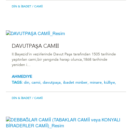
DIN & İBADET
/ CAMII
DAVUTPAŞA CAMİİ
II.Bayezid'in vezirlerinde Davut Paşa tarafından 1505 tarihinde
yaptırılan cami,bir yangında harap olunca,1868 tarihinde
yeniden i...
AHMEDIYE
TAGS:
din,
camii,
davutpaşa,
ibadet minber,
minare,
külliye,
DIN & İBADET
/ CAMII