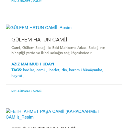
DIN & İBADET
/ CAMII
GÜLFEM HATUN CAMİİ
Cami, Gülfem Sokağı ile Eski Mahkeme Arkası Sokağı'nın
birleştiği yerde ve ikinci sokağın sağ köşesindedir.
AZIZ MAHMUD HUDAYI
TAGS:
hadika,
camii ,
ibadet,
din,
harem-i hümâyunlar,
hayrat ,
DIN & İBADET
/ CAMII