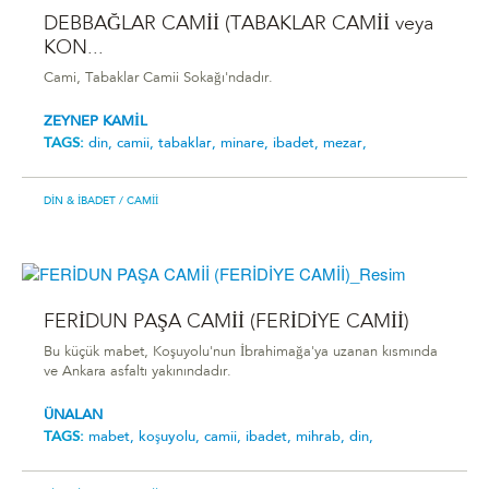
DEBBAĞLAR CAMİİ (TABAKLAR CAMİİ veya
KON...
Cami, Tabaklar Camii Sokağı'ndadır.
ZEYNEP KAMİL
TAGS:
din,
camii,
tabaklar,
minare,
ibadet,
mezar,
DIN & İBADET
/ CAMII
FERİDUN PAŞA CAMİİ (FERİDİYE CAMİİ)
Bu küçük mabet, Koşuyolu'nun İbrahimağa'ya uzanan kısmında
ve Ankara asfaltı yakınındadır.
ÜNALAN
TAGS:
mabet,
koşuyolu,
camii,
ibadet,
mihrab,
din,