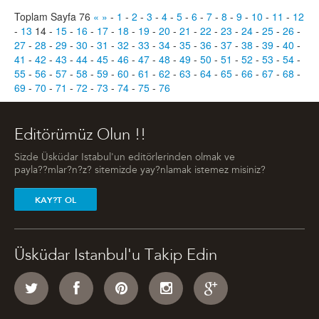
Toplam Sayfa 76
«
»
-
1
-
2
-
3
-
4
-
5
-
6
-
7
-
8
-
9
-
10
-
11
-
12
-
13
14
-
15
-
16
-
17
-
18
-
19
-
20
-
21
-
22
-
23
-
24
-
25
-
26
-
27
-
28
-
29
-
30
-
31
-
32
-
33
-
34
-
35
-
36
-
37
-
38
-
39
-
40
-
41
-
42
-
43
-
44
-
45
-
46
-
47
-
48
-
49
-
50
-
51
-
52
-
53
-
54
-
55
-
56
-
57
-
58
-
59
-
60
-
61
-
62
-
63
-
64
-
65
-
66
-
67
-
68
-
69
-
70
-
71
-
72
-
73
-
74
-
75
-
76
Editörümüz Olun !!
Sizde Üsküdar Istabul'un editörlerinden olmak ve
payla??mlar?n?z? sitemizde yay?nlamak istemez misiniz?
KAY?T OL
Üsküdar Istanbul'u Takip Edin