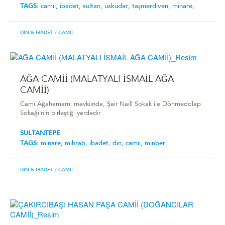
TAGS:
camii,
ibadet,
sultan,
üsküdar,
taşmerdiven,
minare,
DIN & İBADET
/ CAMII
AĞA CAMİİ (MALATYALI İSMAİL AĞA
CAMİİ)
Cami Ağahamamı mevkiinde, Şair Nailî Sokak ile Dönmedolap
Sokağı'nın birleştiği yerdedir.
SULTANTEPE
TAGS:
minare,
mihrab,
ibadet,
din,
camii,
minber,
DIN & İBADET
/ CAMII