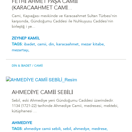
FETHİ AHMET PAŞA CAMİİ
(KARACAAHMET CAMİ...
Cami, Kapıağası mevkiinde ve Karacaahmet Sultan Türbesi'nin
karşısında, Gündoğumu Caddesi ile Nuhkuyusu Caddesi'nin
birleştiğ i ye...
ZEYNEP KAMİL
TAGS:
ibadet,
camii,
din,
karacaahmet,
mezar kitabe,
mezartaşı,
DIN & İBADET
/ CAMII
AHMEDİYE CAMİİ SEBİLİ
Sebil, eski Ahmediye yeni Gündoğumu Caddesi üzerindedir.
1134 (1721-22) tarihinde Ahmediye Camii, medresesi, mektebi,
kütüphanesi ...
AHMEDIYE
TAGS:
ahmedi̇ye cami̇i̇ sebi̇li̇,
sebil,
ahmedye,
medrese,