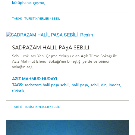
kütüphane,
çeşme,
TARIHI - TURISTIK YERLER
/ SEBIL
SADRAZAM HALİL PAŞA SEBİLİ
Sebil, eski adı Yeni Çeşme Yokuşu olan Açık Türbe Sokağı ile
Aziz Mahmut Efendi Sokağı'nın birleştiği yerde ve birinci
sokağın sağ...
AZIZ MAHMUD HUDAYI
TAGS:
sadrazam hali̇l paşa sebi̇li̇,
halil paşa,
sebil,
din,
ibadet,
türistik,
TARIHI - TURISTIK YERLER
/ SEBIL