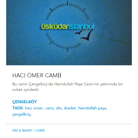
HACI ÖMER CAMİİ
Bu camii Çengelköy'de Hamdullah Paşa Cami'nin yakınında bir
sokak içindedir
ÇENGELKÖY
TAGS:
hacı ömer,
cami,
din,
ibadet,
hamdullah paşa,
çengelköy,
DIN & İBADET
/ CAMII