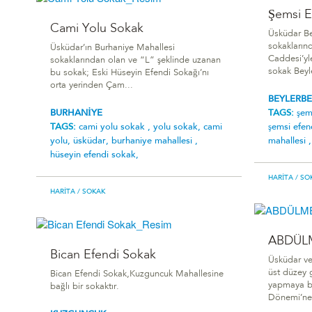
Şemsi E
Cami Yolu Sokak
Üsküdar Be
sokakların
Üsküdar’ın Burhaniye Mahallesi
Caddesi’yl
sokaklarından olan ve “L” şeklinde uzanan
sokak Beyl
bu sokak; Eski Hüseyin Efendi Sokağı’nı
orta yerinden Çam...
BEYLERBE
BURHANİYE
TAGS:
şem
TAGS:
cami yolu sokak ,
yolu sokak,
cami
şemsi efen
yolu,
üsküdar,
burhaniye mahallesi ,
mahallesi 
hüseyin efendi sokak,
HARITA
/ SO
HARITA
/ SOKAK
ABDÜL
Bican Efendi Sokak
Üsküdar ve
üst düzey g
Bican Efendi Sokak,Kuzguncuk Mahallesine
yapmaya b
bağlı bir sokaktır.
Dönemi’ne 