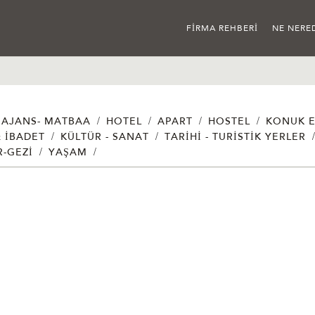
FIRMA REHBERI
NE NERE
/
/
/
/
AJANS- MATBAA
HOTEL
APART
HOSTEL
KONUK E
/
/
& İBADET
KÜLTÜR - SANAT
TARIHI - TURISTIK YERLER
/
/
R-GEZI
YAŞAM