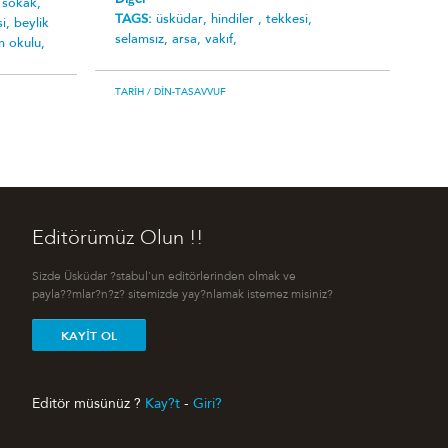
 sokak,
TAGS:
üsküdar,
hindiler ,
tekkesi,
si,
beylik
selamsız,
arsa,
vakıf,
m okulu,
TARIH
/ DIN-TASAVVUF
Editörümüz Olun !!
Sizde Üsküdar ?stabul'un editörlerinden olmak ve
payla??mlar?n?z? sitemizde yay?nlamak istemez misiniz?
KAYIT OL
Editör müsünüz ?
Kay?t
-
Giri?