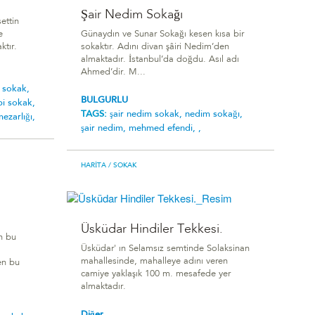
Şair Nedim Sokağı
ettin
e
Günaydın ve Sunar Sokağı kesen kısa bir
ktır.
sokaktır. Adını divan şâiri Nedim’den
almaktadır. İstanbul’da doğdu. Asıl adı
Ahmed’dir. M...
 sokak,
BULGURLU
i sokak,
TAGS:
şair nedim sokak,
nedim sokağı,
ezarlığı,
şair nedim,
mehmed efendi,
,
HARITA
/ SOKAK
Üsküdar Hindiler Tekkesi.
n bu
Üsküdar' ın Selamsız semtinde Solaksinan
mahallesinde, mahalleye adını veren
en bu
camiye yaklaşık 100 m. mesafede yer
almaktadır.
Diğer