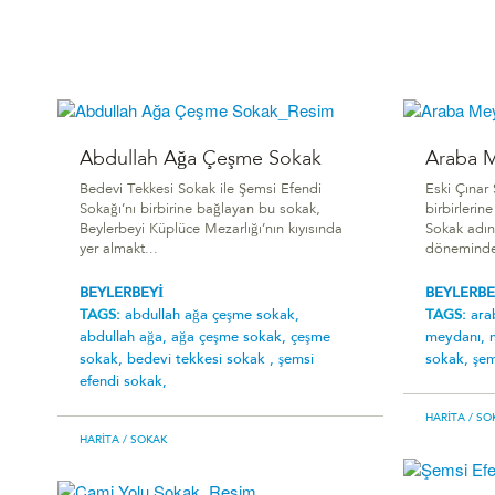
Abdullah Ağa Çeşme Sokak
Araba 
Bedevi Tekkesi Sokak ile Şemsi Efendi
Eski Çınar
Sokağı’nı birbirine bağlayan bu sokak,
birbirlerin
Beylerbeyi Küplüce Mezarlığı’nın kıyısında
Sokak adın
yer almakt...
döneminde
BEYLERBEYİ
BEYLERBE
TAGS:
abdullah ağa çeşme sokak,
TAGS:
ara
abdullah ağa,
ağa çeşme sokak,
çeşme
meydanı,
sokak,
bedevi tekkesi sokak ,
şemsi
sokak,
şem
efendi sokak,
HARITA
/ SO
HARITA
/ SOKAK