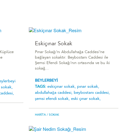
Eskiçınar Sokak
 Küplüce
Pınar Sokağı’nı Abdullahağa Caddesi’ne
ne
bağlayan sokaktır. Beybostanı Caddesi ile
Şemsi Efendi Sokağı’nın ortasında ve bu iki
sokağ...
BEYLERBEYİ
eylerbeyi
TAGS:
eskiçınar sokak,
pınar sokak,
 sokak,
abdullahağa caddesi,
beybostanı caddesi,
caddesi,
şemsi efendi sokak,
eski çınar sokak,
HARITA
/ SOKAK