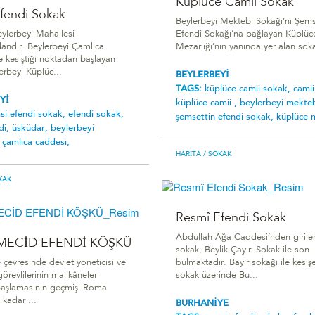
Küplüce Camii Sokak
fendi Sokak
Beylerbeyi Mektebi Sokağı’nı Şems
ylerbeyi Mahallesi
Efendi Sokağı’na bağlayan Küplüc
dandır. Beylerbeyi Çamlıca
Mezarlığı’nın yanında yer alan soka
e kesiştiği noktadan başlayan
erbeyi Küplüc...
BEYLERBEYİ
TAGS:
küplüce camii sokak,
camii
Yİ
küplüce camii ,
beylerbeyi mekteb
si efendi sokak,
efendi sokak,
şemsettin efendi sokak,
küplüce m
di,
üsküdar,
beylerbeyi
,
çamlıca caddesi,
HARITA
/ SOKAK
KAK
Resmî Efendi Sokak
Abdullah Ağa Caddesi’nden girile
MECİD EFENDİ KÖŞKÜ
sokak, Beylik Çayırı Sokak ile son
 çevresinde devlet yöneticisi ve
bulmaktadır. Bayır sokağı ile kesiş
örevlilerinin malikâneler
sokak üzerinde Bu...
aşlamasının geçmişi Roma
kadar ...
BURHANİYE