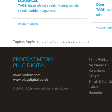
KUZGUNCUK
Diğer
TAGS:
bican efendi sokak,
menteş sokak,
TAGS:
üsk
sokak,
cadde,
kuzguncuk,
mini,
HARITA
/ SOKAK
YAŞAM
/ SÖY
Toplam Sayfa 9
«
»
-
1
-
2
-
3
-
4
-
5
-
6
-
7
8
-
9
PROFCAT MEDIA
Firma Rehberi
PLUG DIGITAL
Ne Nerede ?
Konaklama
www.profcat.com
İletişim
www.plugdigital.co.uk
Emlak & Kona
Galeri
© 2014 - 2026 www.uskudaristanbul.com
Haberler