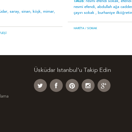
TAGS:
resmî efendi sokak,
efendi
resmî efendi,
abdullah ağa cadde
üdar,
saray,
sinan,
köşk,
mimar,
çayırı sokak ,
burhaniye i̇lköğreti
HARITA
/ SOKAK
LEŞI
Üsküdar Istanbul'u Takip Edin
klama