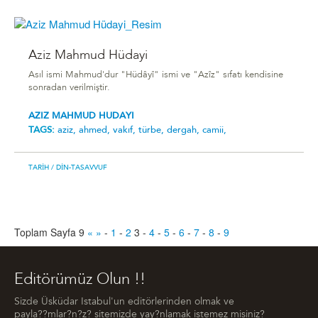
Aziz Mahmud Hüdayi
Asıl ismi Mahmud'dur "Hüdâyî" ismi ve "Azîz" sıfatı kendisine
sonradan verilmiştir.
AZIZ MAHMUD HUDAYI
TAGS:
aziz,
ahmed,
vakıf,
türbe,
dergah,
camii,
TARIH
/ DIN-TASAVVUF
Toplam Sayfa 9
«
»
-
1
-
2
3
-
4
-
5
-
6
-
7
-
8
-
9
Editörümüz Olun !!
Sizde Üsküdar Istabul'un editörlerinden olmak ve
payla??mlar?n?z? sitemizde yay?nlamak istemez misiniz?