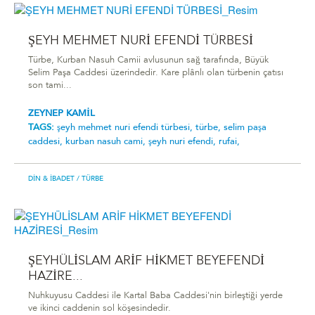
ŞEYH MEHMET NURİ EFENDİ TÜRBESİ
Türbe, Kurban Nasuh Camii avlusunun sağ tarafında, Büyük
Selim Paşa Caddesi üzerindedir. Kare plânlı olan türbenin çatısı
son tami...
ZEYNEP KAMİL
TAGS:
şeyh mehmet nuri̇ efendi̇ türbesi̇,
türbe,
selim paşa
caddesi,
kurban nasuh cami,
şeyh nuri efendi,
rufai,
DIN & İBADET
/ TÜRBE
ŞEYHÜLİSLAM ARİF HİKMET BEYEFENDİ
HAZİRE...
Nuhkuyusu Caddesi ile Kartal Baba Caddesi'nin birleştiği yerde
ve ikinci caddenin sol köşesindedir.