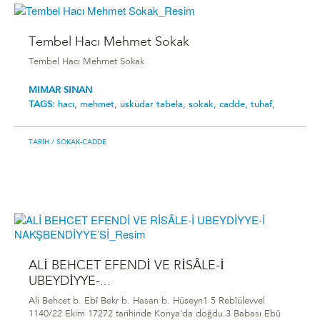
Tembel Hacı Mehmet Sokak
Tembel Hacı Mehmet Sokak
MIMAR SINAN
TAGS:
hacı,
mehmet,
üsküdar tabela,
sokak,
cadde,
tuhaf,
TARIH
/ SOKAK-CADDE
ALİ BEHCET EFENDİ VE RİSÂLE-İ
UBEYDİYYE-...
Ali Behcet b. Ebî Bekr b. Hasan b. Hüseyn1 5 Rebîülevvel
1140/22 Ekim 17272 tarihinde Konya’da doğdu.3 Babası Ebû