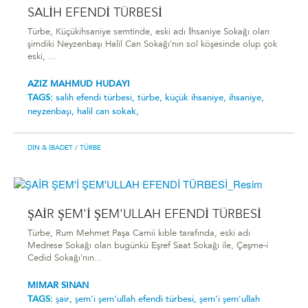
SALİH EFENDİ TÜRBESİ
Türbe, Küçükihsaniye semtinde, eski adı İhsaniye Sokağı olan
şimdiki Neyzenbaşı Halil Can Sokağı'nın sol köşesinde olup çok
eski, ...
AZIZ MAHMUD HUDAYI
TAGS:
sali̇h efendi̇ türbesi̇,
türbe,
küçük ihsaniye,
ihsaniye,
neyzenbaşı,
halil can sokak,
DIN & İBADET
/ TÜRBE
ŞAİR ŞEM'İ ŞEM'ULLAH EFENDİ TÜRBESİ
Türbe, Rum Mehmet Paşa Camii kıble tarafında, eski adı
Medrese Sokağı olan bugünkü Eşref Saat Sokağı ile, Çeşme-i
Cedid Sokağı'nın...
MIMAR SINAN
TAGS:
şai̇r,
şem'i̇ şem'ullah efendi̇ türbesi̇,
şem'i̇ şem'ullah