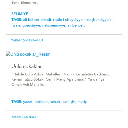
Bekir Efendi ve ...
SELIMIYE
TAGS:
ali̇ behcet efendi̇,
ri̇sâle-i̇ ubeydi̇yye-i̇ nakşbendi̇yye’si̇,
risale,
ubeydiyye,
nakşbendiyye,
ali behcet,
TARIH
/ DIN-TASAVVUF
Ünlü sokaklar
"Halide Edip Adıvar Mahallesi, Namık Kemalettin Caddesi,
Kemal Tuğcu Sokak. Cemil Meriç Apartmanı." Ya da "Şair
Orhan Veli Mahalle...
TAGS:
yazar,
üsküdar,
sokak,
can,
şiir,
meriç,
YAŞAM
/ SÖYLEŞI