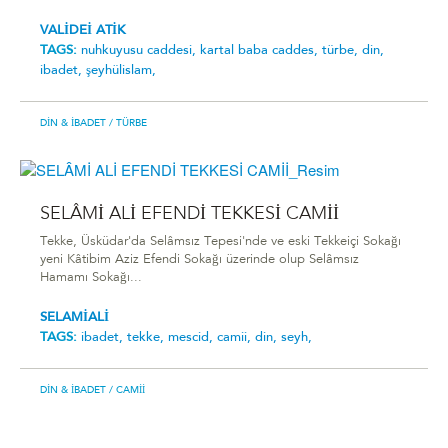
VALİDEİ ATİK
TAGS:
nuhkuyusu caddesi,
kartal baba caddes,
türbe,
din,
ibadet,
şeyhüli̇slam,
DIN & İBADET
/ TÜRBE
SELÂMİ ALİ EFENDİ TEKKESİ CAMİİ
Tekke, Üsküdar'da Selâmsız Tepesi'nde ve eski Tekkeiçi Sokağı
yeni Kâtibim Aziz Efendi Sokağı üzerinde olup Selâmsız
Hamamı Sokağı...
SELAMİALİ
TAGS:
ibadet,
tekke,
mescid,
camii,
din,
seyh,
DIN & İBADET
/ CAMII