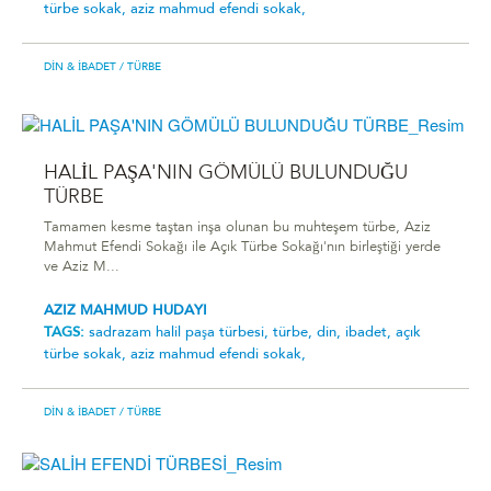
türbe sokak,
aziz mahmud efendi sokak,
DIN & İBADET
/ TÜRBE
HALİL PAŞA'NIN GÖMÜLÜ BULUNDUĞU
TÜRBE
Tamamen kesme taştan inşa olunan bu muhteşem türbe, Aziz
Mahmut Efendi Sokağı ile Açık Türbe Sokağı'nın birleştiği yerde
ve Aziz M...
AZIZ MAHMUD HUDAYI
TAGS:
sadrazam hali̇l paşa türbesi̇,
türbe,
din,
ibadet,
açık
türbe sokak,
aziz mahmud efendi sokak,
DIN & İBADET
/ TÜRBE