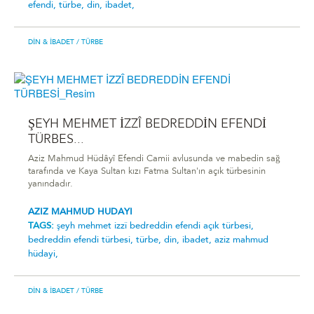
efendi̇,
türbe,
din,
ibadet,
DIN & İBADET
/ TÜRBE
ŞEYH MEHMET İZZÎ BEDREDDİN EFENDİ
TÜRBES...
Aziz Mahmud Hüdâyî Efendi Camii avlusunda ve mabedin sağ
tarafında ve Kaya Sultan kızı Fatma Sultan'ın açık türbesinin
yanındadır.
AZIZ MAHMUD HUDAYI
TAGS:
şeyh mehmet i̇zzî bedreddi̇n efendi̇ açik türbesi̇,
bedreddi̇n efendi̇ türbesi̇,
türbe,
din,
ibadet,
aziz mahmud
hüdayi,
DIN & İBADET
/ TÜRBE