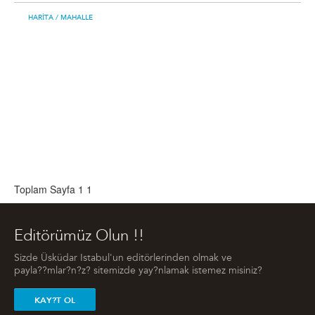
HARITA
/ MAHALLE
Toplam Sayfa 1
1
Editörümüz Olun !!
Sizde Üsküdar Istabul'un editörlerinden olmak ve
payla??mlar?n?z? sitemizde yay?nlamak istemez misiniz?
KAY?T OL