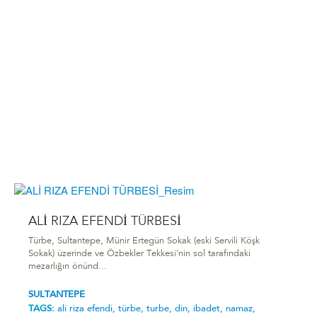
ALİ RIZA EFENDİ TÜRBESİ
Türbe, Sultantepe, Münir Ertegün Sokak (eski Servili Köşk
Sokak) üzerinde ve Özbekler Tekkesi'nin sol tarafındaki
mezarlığın önünd...
SULTANTEPE
TAGS:
ali riza efendi,
türbe,
turbe,
din,
ibadet,
namaz,