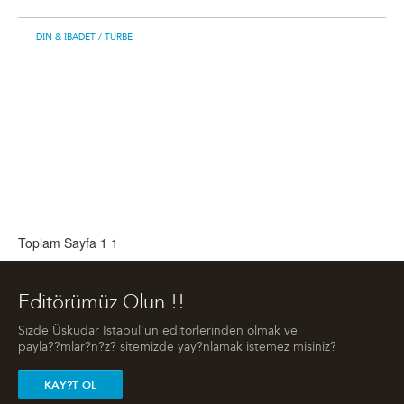
DIN & İBADET
/ TÜRBE
Toplam Sayfa 1
1
Editörümüz Olun !!
Sizde Üsküdar Istabul'un editörlerinden olmak ve
payla??mlar?n?z? sitemizde yay?nlamak istemez misiniz?
KAY?T OL