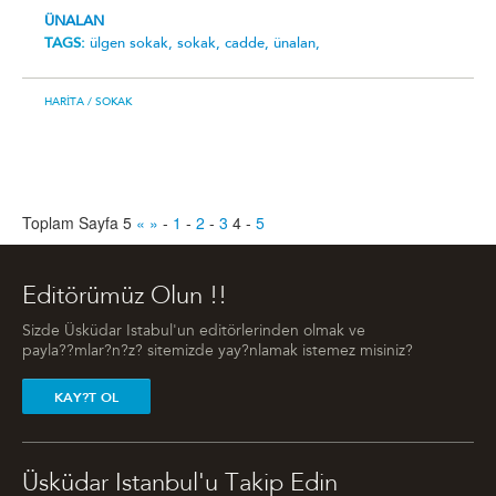
ÜNALAN
TAGS:
ülgen sokak,
sokak,
cadde,
ünalan,
HARITA
/ SOKAK
Toplam Sayfa 5
«
»
-
1
-
2
-
3
4
-
5
Editörümüz Olun !!
Sizde Üsküdar Istabul'un editörlerinden olmak ve
payla??mlar?n?z? sitemizde yay?nlamak istemez misiniz?
KAY?T OL
Üsküdar Istanbul'u Takip Edin