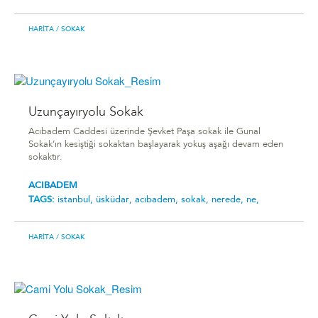
HARITA
/ SOKAK
Uzunçayıryolu Sokak
Acıbadem Caddesi üzerinde Şevket Paşa sokak ile Gunal
Sokak’ın kesiştiği sokaktan başlayarak yokuş aşağı devam eden
sokaktır.
ACIBADEM
TAGS:
i̇stanbul,
üsküdar,
acıbadem,
sokak,
nerede,
ne,
HARITA
/ SOKAK