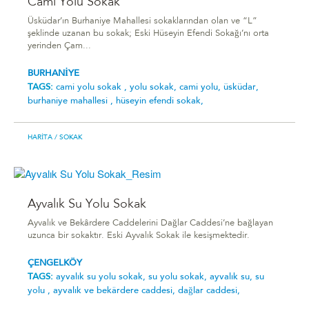
Cami Yolu Sokak
Üsküdar’ın Burhaniye Mahallesi sokaklarından olan ve “L”
şeklinde uzanan bu sokak; Eski Hüseyin Efendi Sokağı’nı orta
yerinden Çam...
BURHANİYE
TAGS:
cami yolu sokak ,
yolu sokak,
cami yolu,
üsküdar,
burhaniye mahallesi ,
hüseyin efendi sokak,
HARITA
/ SOKAK
Ayvalık Su Yolu Sokak
Ayvalık ve Bekârdere Caddelerini Dağlar Caddesi’ne bağlayan
uzunca bir sokaktır. Eski Ayvalık Sokak ile kesişmektedir.
ÇENGELKÖY
TAGS:
ayvalık su yolu sokak,
su yolu sokak,
ayvalık su,
su
yolu ,
ayvalık ve bekârdere caddesi,
dağlar caddesi,