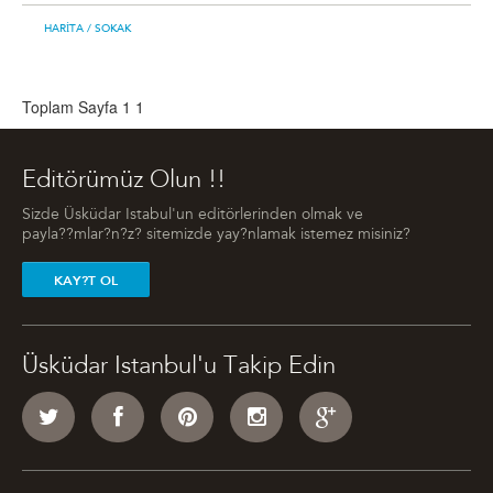
HARITA
/ SOKAK
Toplam Sayfa 1
1
Editörümüz Olun !!
Sizde Üsküdar Istabul'un editörlerinden olmak ve
payla??mlar?n?z? sitemizde yay?nlamak istemez misiniz?
KAY?T OL
Üsküdar Istanbul'u Takip Edin