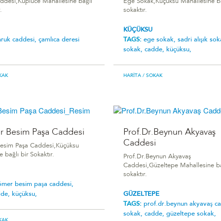
desi,Küplüce Mahallesine bağlı
Ege Sokak,Küçüksu Mahallesine ba
.
sokaktır.
KÜÇÜKSU
ruk caddesi,
çamlıca deresi
TAGS:
ege sokak,
sadri alışık sok
sokak,
cadde,
küçüksu,
KAK
HARITA
/ SOKAK
 Besim Paşa Caddesi
Prof.Dr.Beynun Akyavaş
Caddesi
esim Paşa Caddesi,Küçüksu
 bağlı bir Sokaktır.
Prof.Dr.Beynun Akyavaş
Caddesi,Güzeltepe Mahallesine ba
sokaktır.
ömer besim paşa caddesi,
dde,
küçüksu,
GÜZELTEPE
TAGS:
prof.dr.beynun akyavaş ca
sokak,
cadde,
güzeltepe sokak,
KAK