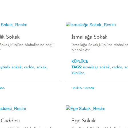
lik Sokak
İsmailağa Sokak
k Sokak,Küplüce Mahallesine bağlı
İsmailağa Sokak,Küplüce Mahalles
r
bir sokaktır.
KÜPLÜCE
eytinlik sokak,
cadde,
sokak,
TAGS:
i̇smailağa sokak,
cadde,
s
küplüce,
KAK
HARITA
/ SOKAK
 Caddesi
Ege Sokak