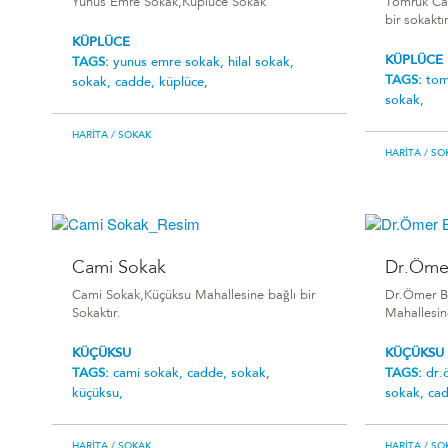
Yunus Emre Sokak,Küplüce Sokak
Tomruk Cad
bir sokaktır
KÜPLÜCE
KÜPLÜCE
TAGS:
yunus emre sokak,
hilal sokak,
TAGS:
tom
sokak,
cadde,
küplüce,
sokak,
HARITA
/ SOKAK
HARITA
/ SO
Cami Sokak
Dr.Ömer
Cami Sokak,Küçüksu Mahallesine bağlı bir
Dr.Ömer B
Sokaktır.
Mahallesine
KÜÇÜKSU
KÜÇÜKSU
TAGS:
cami sokak,
cadde,
sokak,
TAGS:
dr.
küçüksu,
sokak,
ca
HARITA
/ SOKAK
HARITA
/ SO