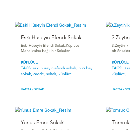
Eski Hüseyin Efendi Sokak
3.Zeytin
Eski Hüseyin Efendi Sokak,Küplüce
3.Zeytinli
Mahallesine bağlı bir Sokaktır.
bir Sokaktı
KÜPLÜCE
KÜPLÜCE
TAGS:
eski hüseyin efendi sokak,
nuri bey
TAGS:
3.z
sokak,
cadde,
sokak,
küplüce,
küplüce,
HARITA
/ SOKAK
HARITA
/ SO
Yunus Emre Sokak
Tomruk