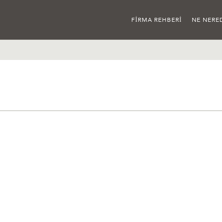
FIRMA REHBERI
NE NERE