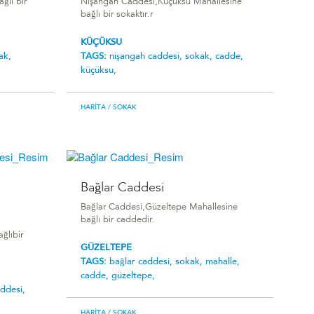
ğlı bir
Nişangah Caddesi,Küçüksu Mahallesine
bağlı bir sokaktır.r
KÜÇÜKSU
ak,
TAGS:
nişangah caddesi,
sokak,
cadde,
küçüksu,
HARITA
/ SOKAK
Bağlar Caddesi
Bağlar Caddesi,Güzeltepe Mahallesine
bağlı bir caddedir.
ğlıbir
GÜZELTEPE
TAGS:
bağlar caddesi,
sokak,
mahalle,
cadde,
güzeltepe,
ddesi,
HARITA
/ SOKAK