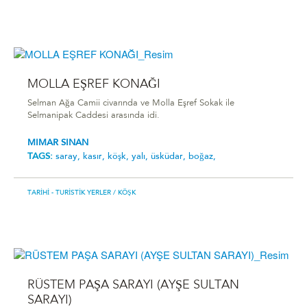
MOLLA EŞREF KONAĞI
Selman Ağa Camii civarında ve Molla Eşref Sokak ile
Selmanipak Caddesi arasında idi.
MIMAR SINAN
TAGS:
saray,
kasır,
köşk,
yalı,
üsküdar,
boğaz,
TARIHI - TURISTIK YERLER
/ KÖŞK
RÜSTEM PAŞA SARAYI (AYŞE SULTAN
SARAYI)