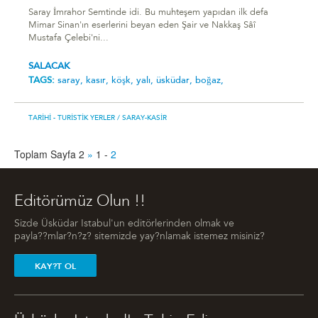
Saray İmrahor Semtinde idi. Bu muhteşem yapıdan ilk defa
Mimar Sinan'ın eserlerini beyan eden Şair ve Nakkaş Sâî
Mustafa Çelebi'ni...
SALACAK
TAGS:
saray,
kasır,
köşk,
yalı,
üsküdar,
boğaz,
TARIHI - TURISTIK YERLER
/ SARAY-KASIR
Toplam Sayfa 2
»
1
-
2
Editörümüz Olun !!
Sizde Üsküdar Istabul'un editörlerinden olmak ve
payla??mlar?n?z? sitemizde yay?nlamak istemez misiniz?
KAY?T OL