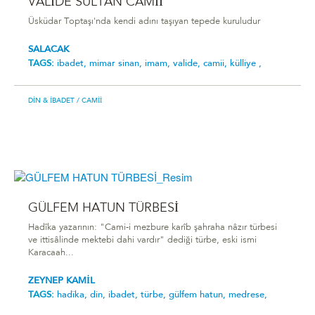
VALİDE SULTAN CAMİİ
Üsküdar Toptaşı'nda kendi adını taşıyan tepede kuruludur
SALACAK
TAGS:
ibadet,
mimar sinan,
imam,
valide,
camii,
külliye ,
DIN & İBADET
/ CAMII
GÜLFEM HATUN TÜRBESİ
Hadîka yazarının: "Cami-i mezbure karîb şahraha nâzır türbesi
ve ittisâlinde mektebi dahi vardır" dediği türbe, eski ismi
Karacaah...
ZEYNEP KAMİL
TAGS:
hadîka,
din,
i̇badet,
türbe,
gülfem hatun,
medrese,