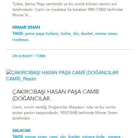
Türbe, Şemsi Paşa semtinde ve bu isimle bilinen camiin sol
tarafındadır. Cami ve medrese ile beraber 988 (1580) tarihinde
Mimar Si...
MIMAR SINAN
TAGS:
şemsi̇ paşa türbesi̇,
türbe,
din,
ibadet,
mimar sinan,
medrese,
DIN & İBADET
/ TÜRBE
ÇAKIRCIBAŞI HASAN PAŞA CAMİİ
(DOĞANCILAR...
Cami, ismini verdiği Doğancılar Meydanı' nda ve bu isimle
anılan parkın karşısındadır. 955(1548) tarihinde Mimar Sinan
tarafından ...
SALACAK
TAGS:
mimar sinan,
cami,
din,
ibadet,
minare ümle ,
minare ,