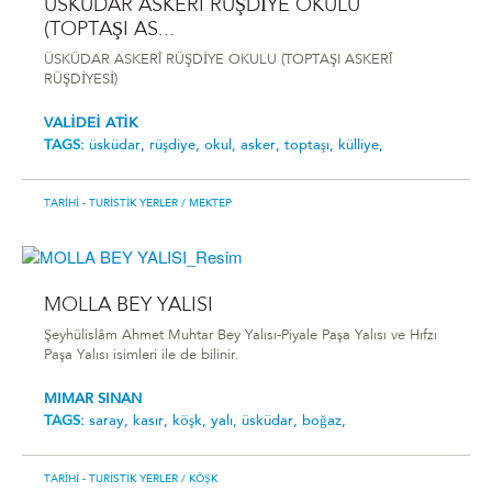
ÜSKÜDAR ASKERÎ RÜŞDİYE OKULU
(TOPTAŞI AS...
ÜSKÜDAR ASKERÎ RÜŞDİYE OKULU (TOPTAŞI ASKERÎ
RÜŞDİYESİ)
VALİDEİ ATİK
TAGS:
üsküdar,
rüşdiye,
okul,
asker,
toptaşı,
külliye,
TARIHI - TURISTIK YERLER
/ MEKTEP
MOLLA BEY YALISI
Şeyhülislâm Ahmet Muhtar Bey Yalısı-Piyale Paşa Yalısı ve Hıfzı
Paşa Yalısı isimleri ile de bilinir.
MIMAR SINAN
TAGS:
saray,
kasır,
köşk,
yalı,
üsküdar,
boğaz,
TARIHI - TURISTIK YERLER
/ KÖŞK