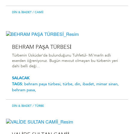
DIN & İBADET
/ CAMII
BEHRAM PAŞA TÜRBESİ
Türbenin Üsküdar'da bulunduğunu Tuhfetül- Mi'marîn adlı
eserden öğreniyoruz. Bugün mevcut olmayan bu türbenin yeri
dahi belli deği...
SALACAK
TAGS:
behram paşa türbesi,
türbe,
din,
ibadet,
mimar sinan,
behram pasa,
DIN & İBADET
/ TÜRBE