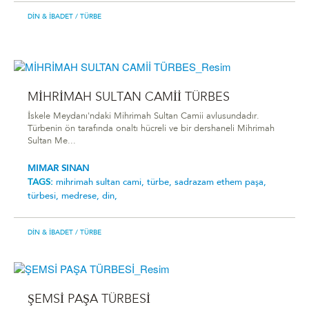
DIN & İBADET
/ TÜRBE
MİHRİMAH SULTAN CAMİİ TÜRBES
İskele Meydanı'ndaki Mihrimah Sultan Camii avlusundadır.
Türbenin ön tarafında onaltı hücreli ve bir dershaneli Mihrimah
Sultan Me...
MIMAR SINAN
TAGS:
mi̇hri̇mah sultan cami̇,
türbe,
sadrazam ethem paşa,
türbesi,
medrese,
din,
DIN & İBADET
/ TÜRBE
ŞEMSİ PAŞA TÜRBESİ