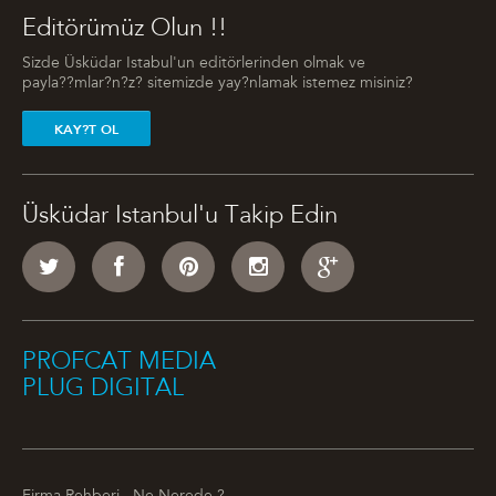
Editörümüz Olun !!
Sizde Üsküdar Istabul'un editörlerinden olmak ve
payla??mlar?n?z? sitemizde yay?nlamak istemez misiniz?
KAY?T OL
Üsküdar Istanbul'u Takip Edin
PROFCAT MEDIA
PLUG DIGITAL