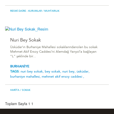
RESMI DAIRE - KURUMLAR
/ MUHTARILIK
Nuri Bey Sokak
Üsküdar’ın Burhaniye Mahallesi sokaklarındanolan bu sokak
Mehmet Akif Ersoy Caddesi’ni Alemdağ Yarıyol’a bağlayan
“L” şeklinde bir...
BURHANİYE
TAGS:
nuri bey sokak,
bey sokak,
nuri bey,
üsküdar,
burhaniye mahallesi,
mehmet akif ersoy caddesi ,
HARITA
/ SOKAK
Toplam Sayfa 1
1