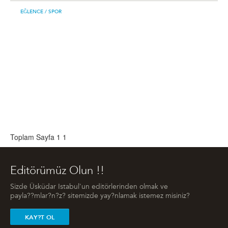
EĞLENCE
/ SPOR
Toplam Sayfa 1
1
Editörümüz Olun !!
Sizde Üsküdar Istabul'un editörlerinden olmak ve
payla??mlar?n?z? sitemizde yay?nlamak istemez misiniz?
KAY?T OL