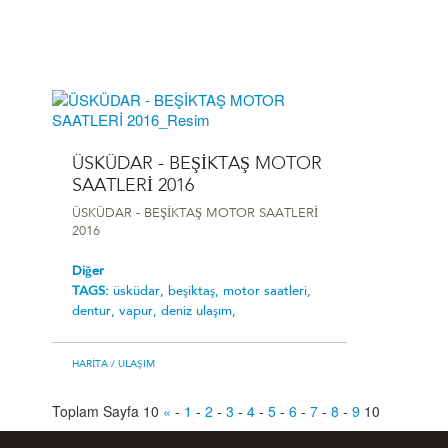
ÜSKÜDAR - BEŞİKTAŞ MOTOR
SAATLERİ 2016
ÜSKÜDAR - BEŞİKTAŞ MOTOR SAATLERİ
2016
Diğer
TAGS:
üsküdar,
beşiktaş,
motor saatleri,
dentur,
vapur,
deniz ulaşım,
HARITA
/ ULAŞIM
Toplam Sayfa 10
«
-
1
-
2
-
3
-
4
-
5
-
6
-
7
-
8
-
9
10