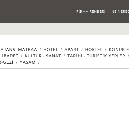
FIRMA REHBERI
NE NERE
/
/
/
/
AJANS- MATBAA
HOTEL
APART
HOSTEL
KONUK E
/
/
& İBADET
KÜLTÜR - SANAT
TARIHI - TURISTIK YERLER
/
/
R-GEZI
YAŞAM