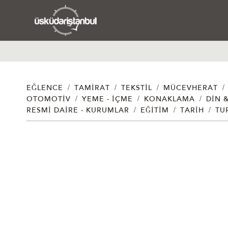
/
/
/
/
EĞLENCE
TAMIRAT
TEKSTIL
MÜCEVHERAT
/
/
/
OTOMOTIV
YEME - İÇME
KONAKLAMA
DIN 
/
/
/
RESMI DAIRE - KURUMLAR
EĞITIM
TARIH
TU