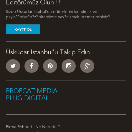
Editörümüz Olun !!
Sizde Üsküdar Istabul'un editörlerinden olmak ve
payla??mlar?n?z? sitemizde yay?nlamak istemez misiniz?
KAY?T OL
Üsküdar Istanbul'u Takip Edin
PROFCAT MEDIA
PLUG DIGITAL
Firma Rehberi
Ne Nerede ?