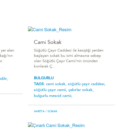
Cami Sokak
yer alan
Söğütlü Çayır Caddesi ile kesiştiği yerden
kağı’nın
başlayan sokak bu ismi almasına sebep
r.
olan Söğütlü Çayır Camii’nin önünden
kıvrılarak Ç...
BULGURLU
idilir,
TAGS:
cami sokak,
söğütlü çayır caddesi,
söğütlü çayır camii,
çakırlar sokak,
bulgurlu mescid camii,
HARITA
/ SOKAK