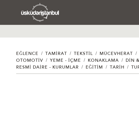
/
/
/
/
EĞLENCE
TAMIRAT
TEKSTIL
MÜCEVHERAT
/
/
/
OTOMOTIV
YEME - İÇME
KONAKLAMA
DIN 
/
/
/
RESMI DAIRE - KURUMLAR
EĞITIM
TARIH
TU