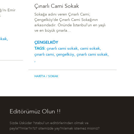
Çınarlı Cami Sokak
ı’nı Emir
Sokağa adını veren Çınarlı Cami;
k
Çengelköy’de Çınarlı Cami Sokağının
arkasındadır. Önünde İstanbul’un en yaşlı
ve en büyük çınarla...
okak,
ÇENGELKÖY
TAGS:
çınarlı cami sokak,
cami sokak,
çınarlı cami,
çengelköy,
çınarlı cami sokak,
,
HARITA
/ SOKAK
Editörümüz Olun !!
Sizde Üsküdar ?stabul'un editörlerinden olmak ve
payla??mlar?n?z? sitemizde yay?nlamak istemez misiniz?