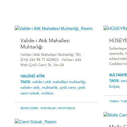
Valide-i Atik Mahallesi
HÜSEYİ
Muhtarlığı
Sultantepe
üzerinde, 
Valide-i Atik Mahallesi Muhtarlığı TEL :
arkasındaki
(216) 334 98 77 ADRES : Valide-i Atik
Caddesi'ni
Mah.Çinili Cami Sk. No:24
SULTANT
VALİDEİ ATİK
TAGS:
sar
TAGS:
valide-i atik mahallesi muhtarlığı,
boğaz,
valide-i atik,
muhtarlık,
çinili cami,
çinili
cami sokak,
muhtar,
TARIHI - TUR
RESMI DAIRE - KURUMLAR
/ MUHTARILIK