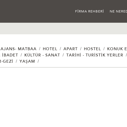
FIRMA REHBERI
NE NERE
/
/
/
/
AJANS- MATBAA
HOTEL
APART
HOSTEL
KONUK E
/
/
& İBADET
KÜLTÜR - SANAT
TARIHI - TURISTIK YERLER
/
/
R-GEZI
YAŞAM