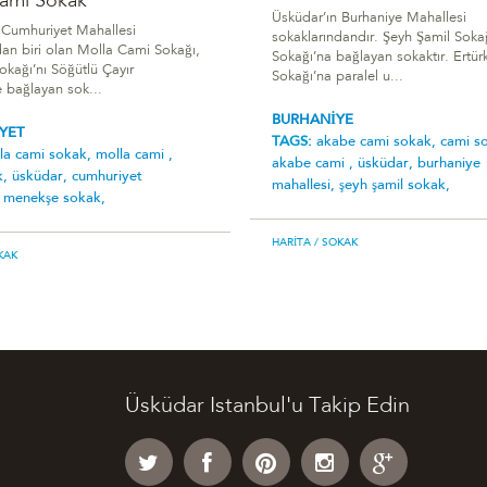
ami Sokak
Üsküdar’ın Burhaniye Mahallesi
 Cumhuriyet Mahallesi
sokaklarındandır. Şeyh Şamil Sokağ
dan biri olan Molla Cami Sokağı,
Sokağı’na bağlayan sokaktır. Ertür
kağı’nı Söğütlü Çayır
Sokağı’na paralel u...
 bağlayan sok...
BURHANİYE
YET
TAGS:
akabe cami sokak,
cami s
la cami sokak,
molla cami ,
akabe cami ,
üsküdar,
burhaniye
k,
üsküdar,
cumhuriyet
mahallesi,
şeyh şamil sokak,
,
menekşe sokak,
HARITA
/ SOKAK
KAK
Üsküdar Istanbul'u Takip Edin