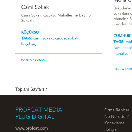
Molla C
Cami Sokak
Üsküdar’ın
sokakların
Cami Sokak,Küçüksu Mahallesine bağlı bir
Menekşe So
Sokaktır.
Caddesi’ne
KÜÇÜKSU
CUMHURİ
TAGS:
cami sokak,
cadde,
sokak,
TAGS:
mol
küçüksu,
cami soka
mahallesi 
HARITA
/ SOKAK
HARITA
/ SO
Toplam Sayfa 1
1
PROFCAT MEDIA
Firma Rehberi
PLUG DIGITAL
Ne Nerede ?
Konaklama
www.profcat.com
İletişim