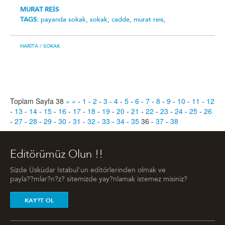
MURAT REİS
TAGS:
payanda sokak,
sokak,
cadde,
murat reis,
HARITA
/ SOKAK
Toplam Sayfa 38
«
»
-
1
-
2
-
3
-
4
-
5
-
6
-
7
-
8
-
9
-
10
-
11
-
12
-
13
-
14
-
15
-
16
-
17
-
18
-
19
-
20
-
21
-
22
-
23
-
24
-
25
-
26
-
27
-
28
-
29
-
30
-
31
-
32
-
33
-
34
-
35
36
-
37
-
38
Editörümüz Olun !!
Sizde Üsküdar Istabul'un editörlerinden olmak ve
payla??mlar?n?z? sitemizde yay?nlamak istemez misiniz?
KAY?T OL