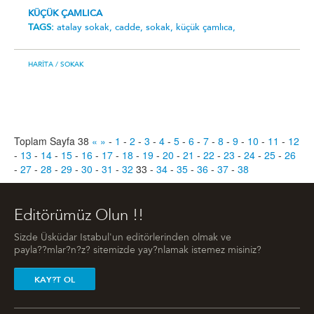
KÜÇÜK ÇAMLICA
TAGS:
atalay sokak,
cadde,
sokak,
küçük çamlıca,
HARITA
/ SOKAK
Toplam Sayfa 38
«
»
-
1
-
2
-
3
-
4
-
5
-
6
-
7
-
8
-
9
-
10
-
11
-
12
-
13
-
14
-
15
-
16
-
17
-
18
-
19
-
20
-
21
-
22
-
23
-
24
-
25
-
26
-
27
-
28
-
29
-
30
-
31
-
32
33
-
34
-
35
-
36
-
37
-
38
Editörümüz Olun !!
Sizde Üsküdar Istabul'un editörlerinden olmak ve
payla??mlar?n?z? sitemizde yay?nlamak istemez misiniz?
KAY?T OL