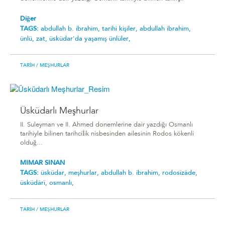
Diğer
TAGS:
abdullah b. i̇brahi̇m,
tarihi kişiler,
abdullah ibrahim,
ünlü,
zat,
üsküdar'da yaşamış ünlüler,
TARIH
/ MEŞHURLAR
Üsküdarlı Meşhurlar
II. Suleyman ve II. Ahmed donemlerine dair yazdığı Osmanlı
tarihiyle bilinen tarihciİik nisbesinden ailesinin Rodos kökenli
olduğ...
MIMAR SINAN
TAGS:
üsküdar,
meşhurlar,
abdullah b. i̇brahi̇m,
rodosîzâde,
üsküdârî,
osmanlı,
TARIH
/ MEŞHURLAR