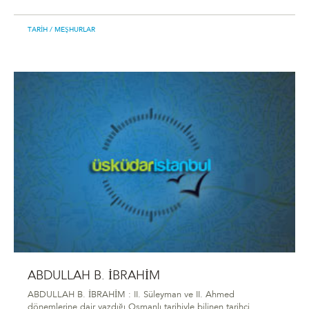
TARIH
/ MEŞHURLAR
ABDULLAH B. İBRAHİM
ABDULLAH B. İBRAHİM : II. Süleyman ve II. Ahmed
dönemlerine dair yazdığı Osmanlı tarihiyle bilinen tarihçi.