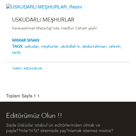
USKUDARLI MEŞHURLAR
Karacaahmet Mezarlığı’nda medfun Celveti şeyhi
MIMAR SINAN
TAGS:
uskudar,
meşhurlar,
abdullah b,
abdurrahman,
celvetî,
tarih,
TARIH
/ MEŞHURLAR
Toplam Sayfa 1
1
Editörümüz Olun !!
Sizde Üsküdar Istabul'un editörlerinden olmak ve
payla??mlar?n?z? sitemizde yay?nlamak istemez misiniz?