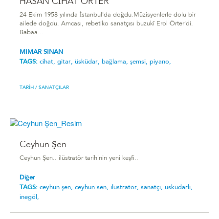
HASAN CİHAT ÖRTER
24 Ekim 1958 yılında İstanbul'da doğdu.Müzisyenlerle dolu bir
ailede doğdu. Amcası, rebetiko sanatçısı buzukî Erol Örter'di.
Babaa...
MIMAR SINAN
TAGS:
cihat,
gitar,
üsküdar,
bağlama,
şemsi,
piyano,
TARIH
/ SANATÇILAR
Ceyhun Şen
Ceyhun Şen.. ilüstratör tarihinin yeni keşfi..
Diğer
TAGS:
ceyhun şen,
ceyhun sen,
ilüstratör,
sanatçı,
üsküdarlı,
inegöl,