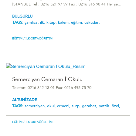
İSTANBUL Tel : 0216 521 97 97 Fax : 0216 316 90 41 Her şe...
BULGURLU
TAGS:
çamlıca,
ilk,
kitap,
kalem,
eğitim,
üsküdar,
EĞITIM
/ İLK-ORTAÖĞRETIM
Semerciyan Cemaran İ Okulu
Telefon: 0216 342 13 01 Fax: 0216 495 75 70
ALTUNİZADE
TAGS:
semerciyan,
okul,
ermeni,
surp,
garabet,
patrik. özel,
EĞITIM
/ İLK-ORTAÖĞRETIM