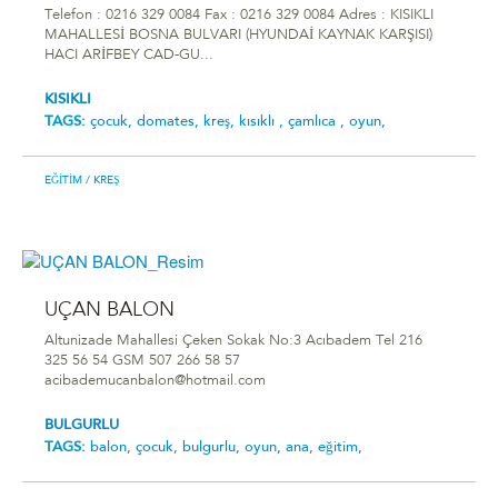
Telefon : 0216 329 0084 Fax : 0216 329 0084 Adres : KISIKLI
MAHALLESİ BOSNA BULVARI (HYUNDAİ KAYNAK KARŞISI)
HACI ARİFBEY CAD-GU...
KISIKLI
TAGS:
çocuk,
domates,
kreş,
kısıklı ,
çamlıca ,
oyun,
EĞITIM
/ KREŞ
UÇAN BALON
Altunizade Mahallesi Çeken Sokak No:3 Acıbadem Tel 216
325 56 54 GSM 507 266 58 57
acibademucanbalon@hotmail.com
BULGURLU
TAGS:
balon,
çocuk,
bulgurlu,
oyun,
ana,
eğitim,