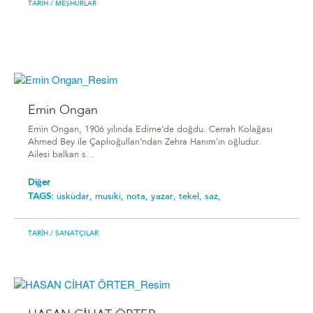
TARIH
/ MEŞHURLAR
Emin Ongan
Emin Ongan, 1906 yılında Edirne’de doğdu. Cerrah Kolağası
Ahmed Bey ile Çaplıoğulları’ndan Zehra Hanım’ın oğludur.
Ailesi balkan s...
Diğer
TAGS:
üsküdar,
musiki,
nota,
yazar,
tekel,
saz,
TARIH
/ SANATÇILAR