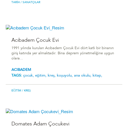
TARIH
/ SANATÇILAR
Acıbadem Çocuk Evi
1991 yılında kurulan Acıbadem Çocuk Evi dört katlı bir binanın
giriş katında yer almaktadır. Bina deprem yönetmeliğine uygun
olara...
ACIBADEM
TAGS:
çocuk,
eğitim,
kreş,
koşuyolu,
ana okulu,
kitap,
EĞITIM
/ KREŞ
Domates Adam Çocukevi