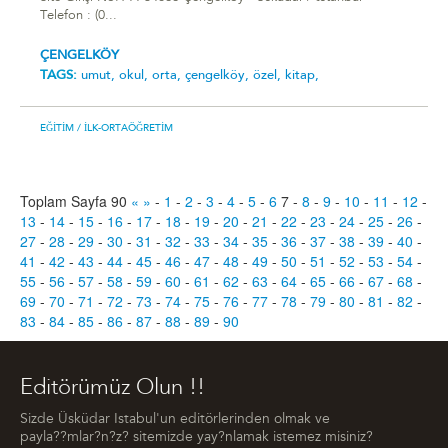
Telefon : (0...
ÇENGELKÖY
TAGS:
umut,
okul,
orta,
çengelköy,
özel,
kitap,
EĞITIM
/ İLK-ORTAÖĞRETIM
Toplam Sayfa 90
«
»
-
1
-
2
-
3
-
4
-
5
-
6
7
-
8
-
9
-
10
-
11
-
12
-
13
-
14
-
15
-
16
-
17
-
18
-
19
-
20
-
21
-
22
-
23
-
24
-
25
-
26
-
27
-
28
-
29
-
30
-
31
-
32
-
33
-
34
-
35
-
36
-
37
-
38
-
39
-
40
-
41
-
42
-
43
-
44
-
45
-
46
-
47
-
48
-
49
-
50
-
51
-
52
-
53
-
54
-
55
-
56
-
57
-
58
-
59
-
60
-
61
-
62
-
63
-
64
-
65
-
66
-
67
-
68
-
69
-
70
-
71
-
72
-
73
-
74
-
75
-
76
-
77
-
78
-
79
-
80
-
81
-
82
-
83
-
84
-
85
-
86
-
87
-
88
-
89
-
90
Editörümüz Olun !!
Sizde Üsküdar Istabul'un editörlerinden olmak ve
payla??mlar?n?z? sitemizde yay?nlamak istemez misiniz?