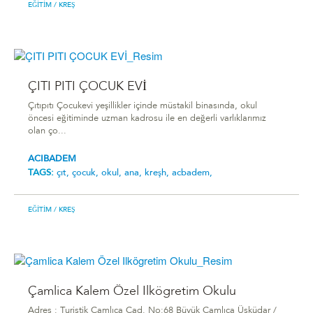
EĞITIM
/ KREŞ
ÇITI PITI ÇOCUK EVİ
Çıtıpıtı Çocukevi yeşillikler içinde müstakil binasında, okul
öncesi eğitiminde uzman kadrosu ile en değerli varlıklarımız
olan ço...
ACIBADEM
TAGS:
çıt,
çocuk,
okul,
ana,
kreşh,
acbadem,
EĞITIM
/ KREŞ
Çamlica Kalem Özel Ilkögretim Okulu
Adres : Turistik Çamlıca Cad. No:68 Büyük Çamlıca Üsküdar /