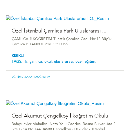
Özel İstanbul Çamlıca Park Uluslararasi ...
ÇAMLICA İLKÖĞRETİM Turistik Çamlıca Cad. No:12 Büyük
Çamlıca İSTANBUL 216 335 0055
KISIKLI
TAGS:
ilk,
çamlıca,
okul,
uluslararası,
özel,
eğitim,
EĞITIM
/ İLK-ORTAÖĞRETIM
Özel Akumut Çengelkoy İlköğretim Okulu
Bahçelievler Mahallesi Nato Yolu Caddesi Bosna Bulvarı Ata-2
Site Girişi No:144 34688 Çengelköy - Üsküdar / İstanbul